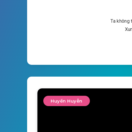
Ta không t
Xun
Huyền Huyễn