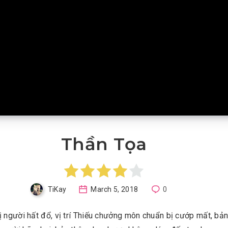
Thần Tọa
TiKay
March 5, 2018
0
 người hất đổ, vị trí Thiếu chưởng môn chuẩn bị cướp mất, bản