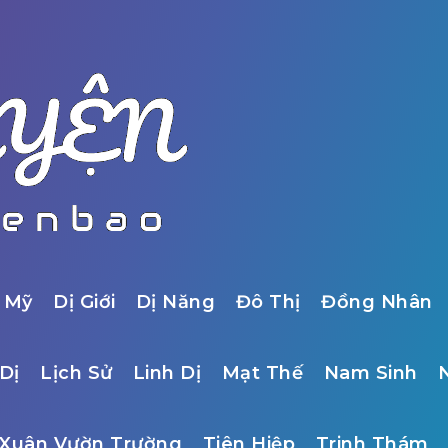
 Mỹ
Dị Giới
Dị Năng
Đô Thị
Đồng Nhân
Dị
Lịch Sử
Linh Dị
Mạt Thế
Nam Sinh
Xuân Vườn Trường
Tiên Hiệp
Trinh Thám