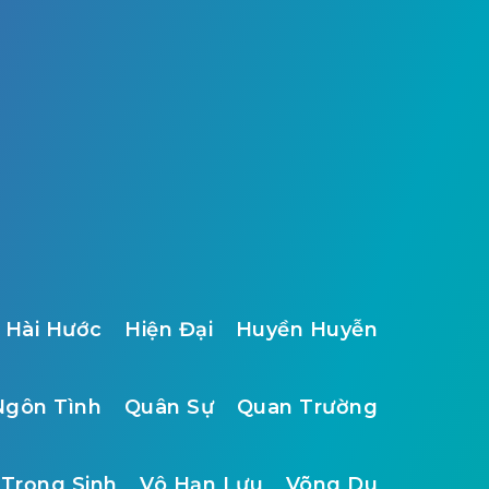
Hài Hước
Hiện Đại
Huyền Huyễn
Ngôn Tình
Quân Sự
Quan Trường
Trọng Sinh
Vô Hạn Lưu
Võng Du