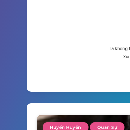
Ta không t
Xun
Huyền Huyễn
Quân Sự