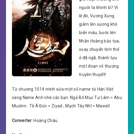
người ta khinh bỉ ! Vì
lẽ đó, Vương Xung
giẫm lên xương khô
biển máu, bước lên
Nhân Hoàng bảo tọa,
xoay chuyển tình thế
ở đã ngã, thành tựu
một đoạn vô thượng
truyền thuyết!
Từ chương 1014 mình sửa một số name từ Hán Việt
sang Name Anh nhé các bạn. Ngả Bố Mục Tư Lâm = Abu
Muslim . Tề Á Đức = Ziyad , Mạch Tây Nhĩ = Maxiell
Converter:
Hoàng Châu