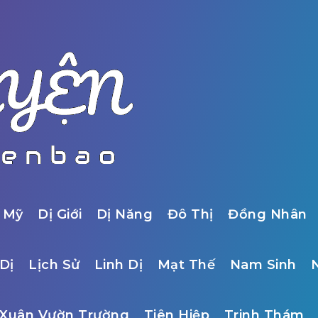
 Mỹ
Dị Giới
Dị Năng
Đô Thị
Đồng Nhân
Dị
Lịch Sử
Linh Dị
Mạt Thế
Nam Sinh
Xuân Vườn Trường
Tiên Hiệp
Trinh Thám