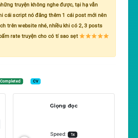
những truyện không nghe được, tại hạ vẫn
hi cái script nó đăng thêm 1 cái post mới nên
h trên website nhé, nhiều khi có 2, 3 posts
 bấm rate truyện cho có tí sao sẹt
Completed
CV
Giọng đọc
Speed:
1
x