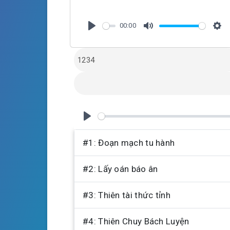
00:00
P
M
S
l
u
e
a
t
t
y
e
t
i
n
g
P
s
l
#1: Đoạn mạch tu hành
a
#2: Lấy oán báo ân
y
#3: Thiên tài thức tỉnh
#4: Thiên Chuy Bách Luyện