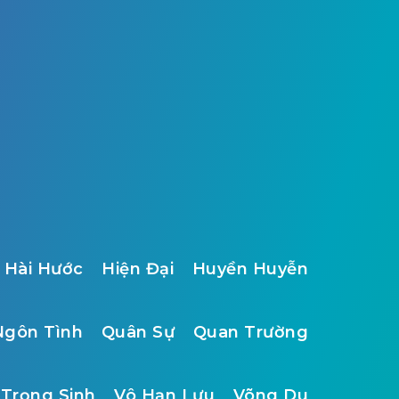
Hài Hước
Hiện Đại
Huyền Huyễn
Ngôn Tình
Quân Sự
Quan Trường
Trọng Sinh
Vô Hạn Lưu
Võng Du