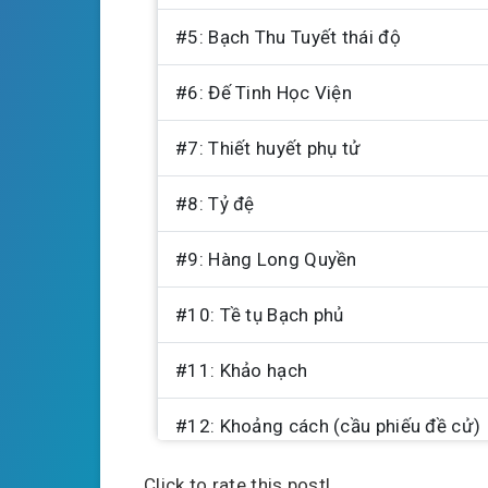
#5: Bạch Thu Tuyết thái độ
#6: Đế Tinh Học Viện
#7: Thiết huyết phụ tử
#8: Tỷ đệ
#9: Hàng Long Quyền
#10: Tề tụ Bạch phủ
#11: Khảo hạch
#12: Khoảng cách (cầu phiếu đề cử)
#13: Bộc lộ tài năng
Click to rate this post!