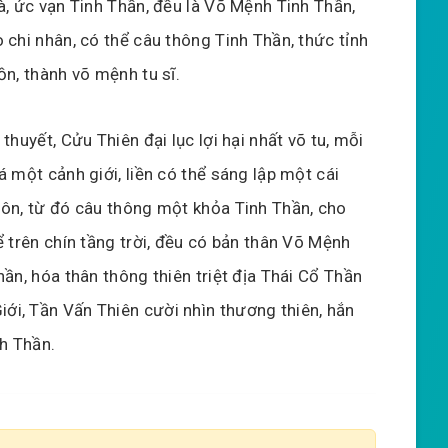
à, ức vạn Tinh Thần, đều là Võ Mệnh Tinh Thần,
 chi nhân, có thể câu thông Tinh Thần, thức tỉnh
ồn, thành võ mệnh tu sĩ.
thuyết, Cửu Thiên đại lục lợi hại nhất võ tu, mỗi
á một cảnh giới, liền có thể sáng lập một cái
ôn, từ đó câu thông một khỏa Tinh Thần, cho
ể trên chín tầng trời, đều có bản thân Võ Mệnh
hần, hóa thân thông thiên triệt địa Thái Cổ Thần
iới, Tần Vấn Thiên cười nhìn thương thiên, hắn
nh Thần.