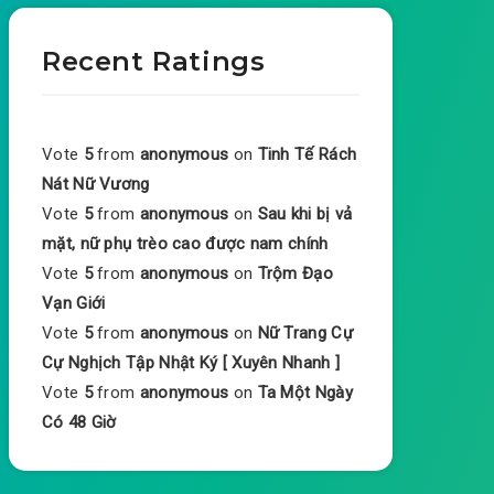
Recent Ratings
Vote
5
from
anonymous
on
Tinh Tế Rách
Nát Nữ Vương
Vote
5
from
anonymous
on
Sau khi bị vả
mặt, nữ phụ trèo cao được nam chính
Vote
5
from
anonymous
on
Trộm Đạo
Vạn Giới
Vote
5
from
anonymous
on
Nữ Trang Cự
Cự Nghịch Tập Nhật Ký [ Xuyên Nhanh ]
Vote
5
from
anonymous
on
Ta Một Ngày
Có 48 Giờ