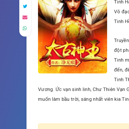
Tinh H
Võ đạo
Tinh H
Truyền 
đột ph
Tinh m
đến, đ
Tinh T
Vương. Ức vạn sinh linh, Chư Thiên Vạn G
muốn làm bầu trời, sáng nhất viên kia Ti