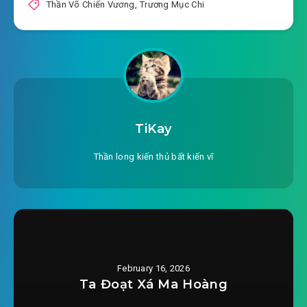
Thần Võ Chiến Vương
,
Trương Mục Chi
2025-12-22 19:23
#21: Chương 21: Vấn thiên kiếm
#22: Chương 22: Tỷ thí phân đoạn
2025-12-22 19:23
#23: Chương 23: Kiếm điểm
2025-12-22 19:24
#24: Chương 24: Khuất nhục
TiKay
2025-12-22 19:24
Mạnh Phi
Thần long kiến thủ bất kiến vĩ
#25: Chương 25: Xoay chuyển tình thế
2025-12-22 19:24
#26: Chương 26: Cứu cha
2025-12-22 19:24
#27: Chương 27: Cầu vồng kiếm
2025-12-22 19:24
pháp
February 16, 2026
2025-12-22 19:24
#28: Chương 28: Hoàng kim máu
Ta Đoạt Xá Ma Hoàng