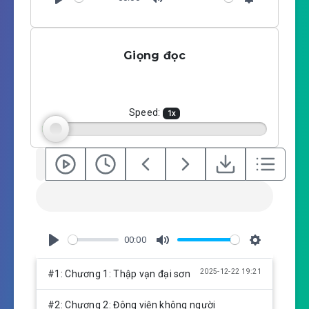
P
M
S
l
u
e
a
t
t
Giọng đọc
y
e
t
i
n
g
Speed:
1
x
s
00:00
P
M
S
l
u
e
2025-12-22 19:21
#1: Chương 1: Thập vạn đại sơn
a
t
t
y
e
t
#2: Chương 2: Đông viện không người