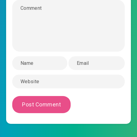
#39: Chương 39: Thuần Dương đan
2025-12-22 19:25
#40: Chương 40: Lực ngăn sóng
2025-12-22 19:25
dữ
2025-12-22 19:25
#41: Chương 41: Đi ra núi lớn
#42: Chương 42: Ta muốn gia nhập Thiên Đạo
2025-12-22 19:25
Môn
2025-12-22 19:25
#43: Chương 43: Cửu Long thành
2025-12-22 19:25
#44: Chương 44: Vũ thần sơn
2025-12-22 19:25
#45: Chương 45: Tân hỏa bảng
2025-12-22 19:25
#46: Chương 46: Dương Kiến Uy
2025-12-22 19:25