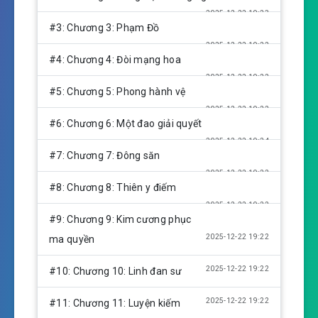
i
2025-12-22 19:23
n
#3: Chương 3: Phạm Đồ
g
2025-12-22 19:22
s
#4: Chương 4: Đòi mạng hoa
2025-12-22 19:22
#5: Chương 5: Phong hành vệ
2025-12-22 19:22
#6: Chương 6: Một đao giải quyết
2025-12-22 19:24
#7: Chương 7: Đông săn
2025-12-22 19:22
#8: Chương 8: Thiên y điếm
2025-12-22 19:22
#9: Chương 9: Kim cương phục
2025-12-22 19:22
ma quyền
2025-12-22 19:22
#10: Chương 10: Linh đan sư
2025-12-22 19:22
#11: Chương 11: Luyện kiếm