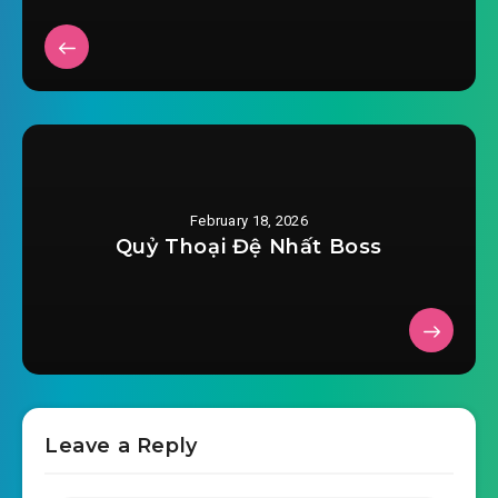
#29: Chương 29: Nhất kiếm tam thức
2025-12-22 19:24
#30: Chương 30: Kiếm ý
2025-12-22 19:24
#31: Chương 31: Huyết Thủ đồ tể
2025-12-22 19:25
#32: Chương 32: Linh kiếm
2025-12-22 19:24
#33: Chương 33: Xích tiêu kiếm
February 18, 2026
2025-12-22 19:25
chủ
Quỷ Thoại Đệ Nhất Boss
2025-12-22 19:25
#34: Chương 34: Vùng mỏ
2025-12-22 19:25
#35: Chương 35: Dược sơn
2025-12-22 19:25
#36: Chương 36: Hạ Hưng
2025-12-22 19:25
#37: Chương 37: Tuyệt chiêu
Leave a Reply
2025-12-22 19:25
#38: Chương 38: Tiếp viện