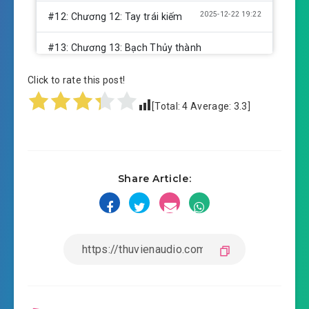
2025-12-22 19:22
#12: Chương 12: Tay trái kiếm
#13: Chương 13: Bạch Thủy thành
2025-12-22 19:23
#14: Chương 14: Thần phẩm Tụ
Click to rate this post!
2025-12-22 19:23
khí đan
[Total:
4
Average:
3.3
]
#15: Chương 15: Phi mã thương hội
2025-12-22 19:23
#16: Chương 16: Tô Thiến
Share Article:
2025-12-22 19:23
#17: Chương 17: Phân phát
2025-12-22 19:23
thưởng năm
2025-12-22 19:23
#18: Chương 18: Kinh hỉ
2025-12-22 19:25
#19: Chương 19: Vấn Kiếm Môn
2025-12-22 19:23
#20: Chương 20: Ly hồn cung