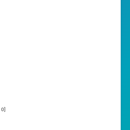
:
0
]