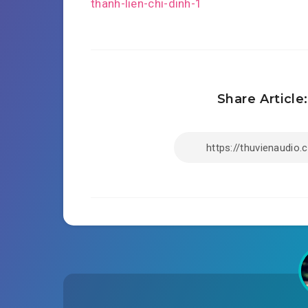
Post
thanh-lien-chi-dinh-1
navigation
Share Article