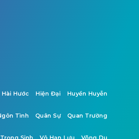
Hài Hước
Hiện Đại
Huyền Huyễn
Ngôn Tình
Quân Sự
Quan Trường
Trọng Sinh
Vô Hạn Lưu
Võng Du