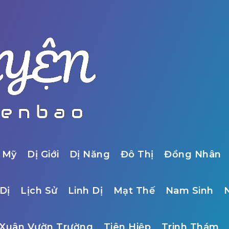
 Mỹ
Dị Giới
Dị Năng
Đô Thị
Đồng Nhân
Dị
Lịch Sử
Linh Dị
Mạt Thế
Nam Sinh
Xuân Vườn Trường
Tiên Hiệp
Trinh Thám