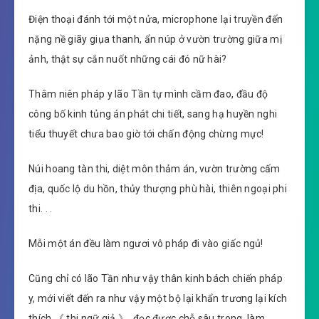
Điện thoại đánh tới một nửa, microphone lại truyền đến
nặng nề giãy giụa thanh, ẩn núp ở vườn trường giữa mị
ảnh, thật sự cắn nuốt những cái đó nữ hài?
Thâm niên pháp y lão Tần tự mình cầm đao, đầu độ
công bố kinh tủng án phát chi tiết, sang hạ huyền nghi
tiểu thuyết chưa bao giờ tới chấn động chừng mực!
Núi hoang tàn thi, diệt môn thảm án, vườn trường cấm
địa, quốc lộ du hồn, thủy thượng phù hài, thiên ngoại phi
thi. . .
Mỗi một án đều làm ngươi vô pháp đi vào giấc ngủ!
Cũng chỉ có lão Tần như vậy thân kinh bách chiến pháp
y, mới viết đến ra như vậy một bộ lại khẩn trương lại kích
thích 《 thi ngữ giả 》, đọc được chỗ sâu trong, làm