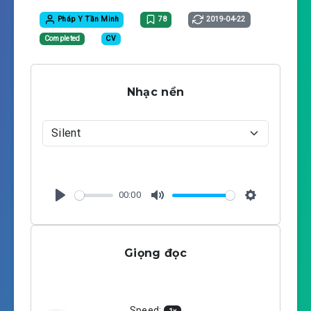
Pháp Y Tần Minh
78
2019-04-22
Completed
CV
Nhạc nền
00:00
P
M
S
l
u
e
a
t
t
Giọng đọc
y
e
t
i
n
g
Speed: