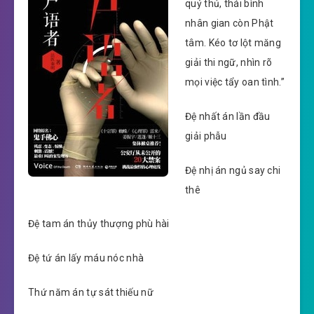
quỷ thủ, thái bình
nhân gian còn Phật
tâm. Kéo tơ lột măng
giải thi ngữ, nhìn rõ
mọi việc tẩy oan tình.”
Đệ nhất án lần đầu
giải phẫu
Đệ nhị án ngủ say chi
thê
Đệ tam án thủy thượng phù hài
Đệ tứ án lấy máu nóc nhà
Thứ năm án tự sát thiếu nữ