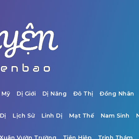
 Mỹ
Dị Giới
Dị Năng
Đô Thị
Đồng Nhân
Dị
Lịch Sử
Linh Dị
Mạt Thế
Nam Sinh
Xuân Vườn Trường
Tiên Hiệp
Trinh Thám