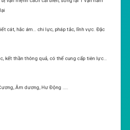
à bị vận mệnh cách cải biến, sống lại 1 vạn năm
lại
ết cát, hắc ám… chi lực, pháp tắc, lĩnh vực. Đặc
ộc, kết thần thông quả, có thể cung cấp tiên lực…
n Cương, Âm dương, Hư Động …..