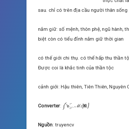
thực chất l
sau. chỉ có trên địa cầu người thân sống 
nắm giữ: số mệnh, thôn phệ, ngũ hành, thi
biệt còn có tiểu đỉnh nắm giữ thời gian
có thế giới chi thụ. có thể hấp thu thần t
Được coi là khắc tinh của thần tộc
cảnh giới: Hậu thiên, Tiên Thiên, Nguyê
Converter
: ༼๖ۣۜ﹏ℳɾҠįท⎠
Nguồn
: truyencv