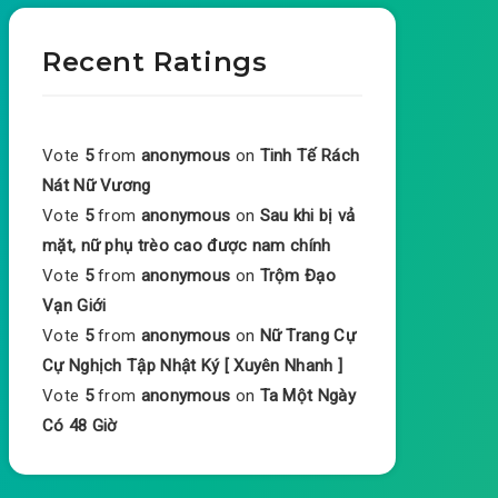
Recent Ratings
Vote
5
from
anonymous
on
Tinh Tế Rách
Nát Nữ Vương
Vote
5
from
anonymous
on
Sau khi bị vả
mặt, nữ phụ trèo cao được nam chính
Vote
5
from
anonymous
on
Trộm Đạo
Vạn Giới
Vote
5
from
anonymous
on
Nữ Trang Cự
Cự Nghịch Tập Nhật Ký [ Xuyên Nhanh ]
Vote
5
from
anonymous
on
Ta Một Ngày
Có 48 Giờ