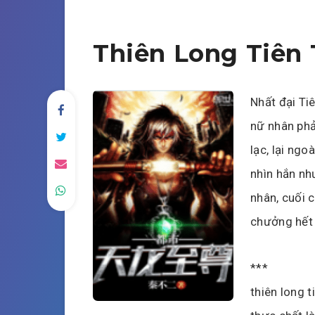
Thiên Long Tiên
Nhất đại Ti
nữ nhân phả
lạc, lại ngoà
nhìn hắn nh
nhân, cuối 
chưởng hết 
***
thiên long t