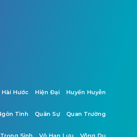
Hài Hước
Hiện Đại
Huyền Huyễn
Ngôn Tình
Quân Sự
Quan Trường
Trọng Sinh
Vô Hạn Lưu
Võng Du