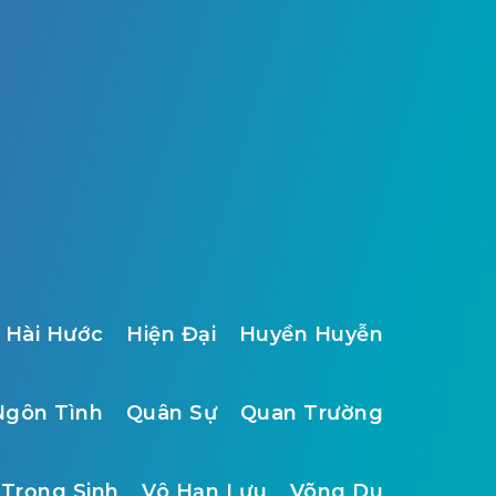
Hài Hước
Hiện Đại
Huyền Huyễn
Ngôn Tình
Quân Sự
Quan Trường
Trọng Sinh
Vô Hạn Lưu
Võng Du