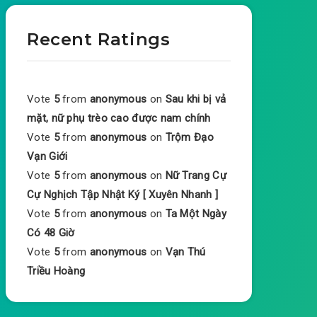
Recent Ratings
Vote
5
from
anonymous
on
Sau khi bị vả
mặt, nữ phụ trèo cao được nam chính
Vote
5
from
anonymous
on
Trộm Đạo
Vạn Giới
Vote
5
from
anonymous
on
Nữ Trang Cự
Cự Nghịch Tập Nhật Ký [ Xuyên Nhanh ]
Vote
5
from
anonymous
on
Ta Một Ngày
Có 48 Giờ
Vote
5
from
anonymous
on
Vạn Thú
Triều Hoàng