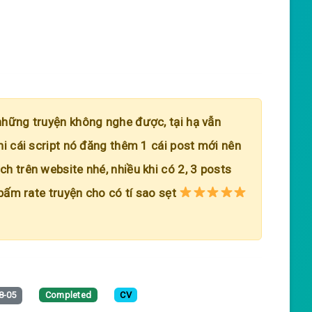
những truyện không nghe được, tại hạ vẫn
hi cái script nó đăng thêm 1 cái post mới nên
h trên website nhé, nhiều khi có 2, 3 posts
 bấm rate truyện cho có tí sao sẹt
8-05
Completed
CV