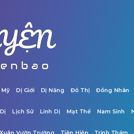
 Mỹ
Dị Giới
Dị Năng
Đô Thị
Đồng Nhân
Dị
Lịch Sử
Linh Dị
Mạt Thế
Nam Sinh
Xuân Vườn Trường
Tiên Hiệp
Trinh Thám