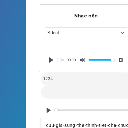
Nhạc nền
00:00
P
M
S
l
u
e
a
t
t
y
e
t
i
n
g
P
s
l
cuu-gia-sung-the-thinh-tiet-che-ch