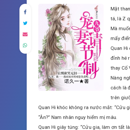
Mặt than
tá, là Z
Mà muốn 
mấy điểm
Quan Hi 
đỉnh hé 
thay Cố 
Nàng ng
cách là 
trên giư
Quan Hi khóc không ra nước mắt: “Cửu gia
“Ân?” Nam nhân nguy hiểm mị mâu.
Quan Hi giây túng: “Cửu gia, làm ơn tất l