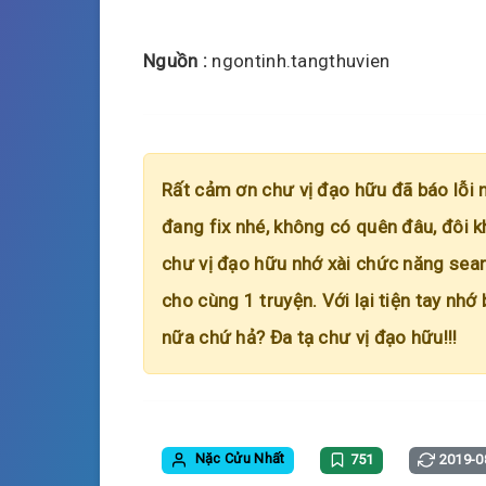
Nguồn :
ngontinh.tangthuvien
Rất cảm ơn chư vị đạo hữu đã báo lỗi 
đang fix nhé, không có quên đâu, đôi k
chư vị đạo hữu nhớ xài chức năng searc
cho cùng 1 truyện. Với lại tiện tay nhớ
nữa chứ hả? Đa tạ chư vị đạo hữu!!!
Nặc Cửu Nhất
751
2019-0