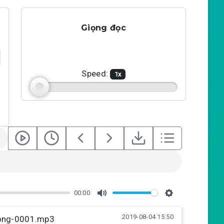
Giọng đọc
Speed:
1
x
00:00
M
S
2019-08-04 15:50
u
e
uong-0001.mp3