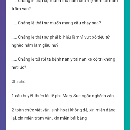
…… Chẳng lẽ thật sự muốn thu nam chủ mẹ ném tới năm
trăm vạn?
…… Chẳng lẽ thật sự muốn mang cầu chạy sao?
…… Chẳng lẽ thật sự phải bị hiểu lầm vì vứt bỏ tiểu tử
nghèo hám làm giàu nữ?
…… Chẳng lẽ tới rồi ta bệnh nan y tai nạn xe cộ trị không
hết lúc?
Ghi chú:
1 cẩu huyết thiên lôi tề phi, Mary Sue ngốc nghếch văn;
2 toàn chức viết văn, sinh hoạt không dễ, xin miễn đăng
lại, xin miễn trộm văn, xin miễn bái bảng.