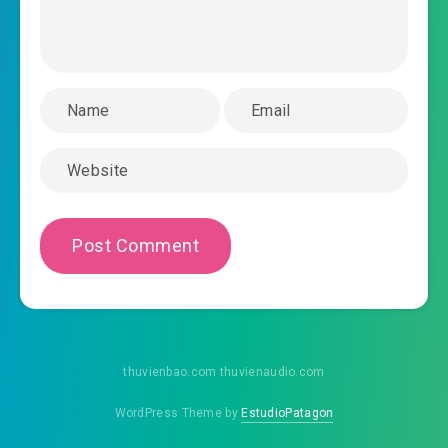
thuvienbao.com thuvienaudio.com
WordPress Theme by
EstudioPatagon