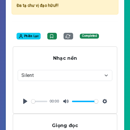
Đa tạ chư vị đạo hữu!!!
Phiền Lạc
Completed
Nhạc nền
00:00
P
M
S
l
u
e
a
t
t
Giọng đọc
y
e
t