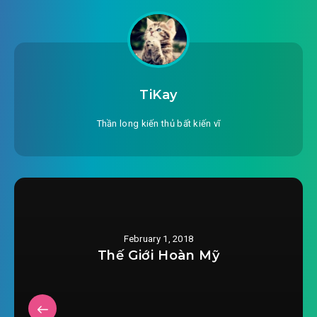
#24: Món quà nhỏ
#25: Điệu nhảy thứ nhất
#26: Mang Ninh Khinh Tuyết về nhà
TiKay
#27: Đây là một vụ giao dịch sao?
Thần long kiến thủ bất kiến vĩ
#28: Theo dõi.
#29: Ấn tượng thứ hai của Ninh Khinh Tuyết
#30: Cuộc sống sau khi kết hôn
February 1, 2018
#31: Hiến máu bất đắc dĩ
Thế Giới Hoàn Mỹ
#32: Vô Tình Băng nổi giận
#33: Người bán cao da chó