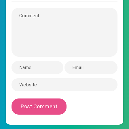
#54: Người nhàn rỗi trong rừng nguyên thủy.
#55: Ra tay tương trợ.
#56: Trì Uyển Thanh
#57: Trị liệu vết thương
#58: Tìm được chỗ rồi
#59: Văn tự Tây Tạng
#60: Rắn mắt xanh
#61: Chẳng lẽ chỉ vì báo ân
#62: Tại sao phải bị cô ta lợi dụng
#63: Rời đi