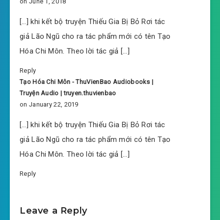
on June 1, 2018
#44: Ắt phải chết
[…] khi kết bộ truyện Thiếu Gia Bị Bỏ Rơi tác
giả Lão Ngũ cho ra tác phẩm mới có tên Tạo
#45: Ai cút
Hóa Chi Môn. Theo lời tác giả […]
#46: Thị trấn Lưu Xà ở biên giới
Reply
Tạo Hóa Chi Môn - ThuVienBao Audiobooks |
#47: Hóa ra là như vậy
Truyện Audio | truyen.thuvienbao
on January 22, 2019
#48: Giữa đường gặp cướp
[…] khi kết bộ truyện Thiếu Gia Bị Bỏ Rơi tác
#49: Thả bước thong dong
giả Lão Ngũ cho ra tác phẩm mới có tên Tạo
#50: Trấn Lưu Xà hỗn loạn
Hóa Chi Môn. Theo lời tác giả […]
#51: Thần y Ninh Hải
Reply
#52: Chỗ ở hẻo lánh
Leave a Reply
#53: Kết quả điều tra của Tống gia