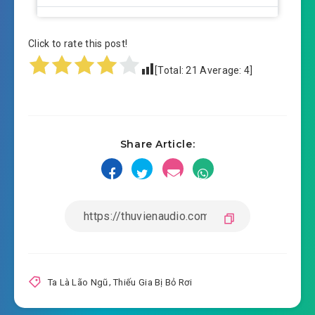
#14: Tra không ra người này.
Click to rate this post!
#15: Vào đồn cảnh sát
[Total:
21
Average:
4
]
#16: Tô Tĩnh Văn nổi đoá
#17: Nhận lầm người ư?
Share Article:
#18: Khó khăn của Ninh Khinh Tuyết
#19: Cô gái trước cửa lớp.
#20: Lời mời
#21: Tô đại thần côn.
#22: Đời người nếu chỉ như lúc mới gặp
Ta Là Lão Ngũ
,
Thiếu Gia Bị Bỏ Rơi
#23: Ấn tượng đầu tiên của Ninh Khinh Tuyết