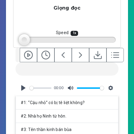
a
t
t
Giọng đọc
y
e
t
i
n
g
Speed:
1
x
s
00:00
P
M
S
l
u
e
#1: “Cậu nhỏ” có bị tê liệt không?
a
t
t
y
e
t
#2: Nhà họ Ninh từ hôn.
i
n
#3: Tên thần kinh bán bùa