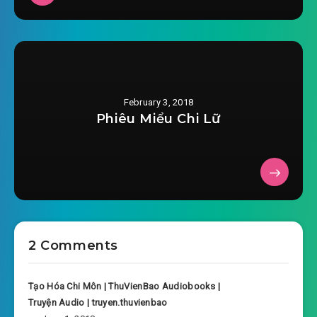
#34: Thiếu gia Tống gia.
#35: Diệp Mặc không về
#36: Có lẽ là Diệp Mặc làm.
February 3, 2018
Phiêu Miểu Chi Lữ
#37: Xin lỗi, Diệp Mặc
#38: Cô gái giữa đường xuống xe
#39: Thật là người phụ nữ lợi hại
#40: Kiếm tiền dường như rất đơn giản
2 Comments
#41: Mình rất tin tưởng hắn.
#42: Ba hạt ngọc
Tạo Hóa Chi Môn | ThuVienBao Audiobooks |
Truyện Audio | truyen.thuvienbao
#43: Tiền này không dễ kiếm