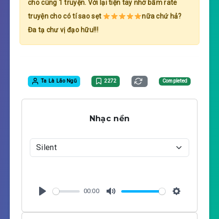
cho cùng 1 truyện. Với lại tiện tay nhớ bấm rate
truyện cho có tí sao sẹt
nữa chứ hả?
Đa tạ chư vị đạo hữu!!!
Ta Là Lão Ngũ
2272
Completed
Nhạc nền
00:00
P
M
S
l
u
e