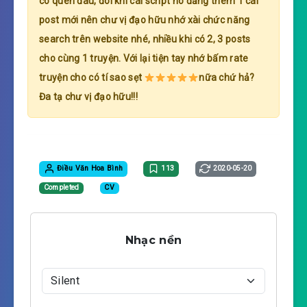
có quên đâu, đôi khi cái script nó đăng thêm 1 cái
post mới nên chư vị đạo hữu nhớ xài chức năng
search trên website nhé, nhiều khi có 2, 3 posts
cho cùng 1 truyện. Với lại tiện tay nhớ bấm rate
truyện cho có tí sao sẹt
nữa chứ hả?
Đa tạ chư vị đạo hữu!!!
Điều Văn Hoa Bình
113
2020-05-20
Completed
CV
Nhạc nền