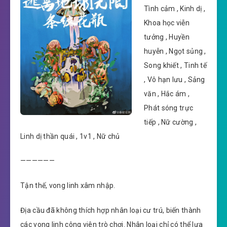
Tình cảm , Kinh dị ,
Khoa học viễn
tưởng , Huyền
huyễn , Ngọt sủng ,
Song khiết , Tinh tế
, Vô hạn lưu , Sảng
văn , Hắc ám ,
Phát sóng trực
tiếp , Nữ cường ,
Linh dị thần quái , 1v1 , Nữ chủ
——————
Tận thế, vong linh xâm nhập.
Địa cầu đã không thích hợp nhân loại cư trú, biến thành
các vong linh công viên trò chơi. Nhân loại chỉ có thể lựa