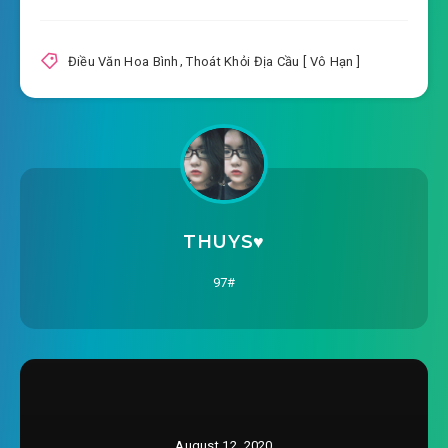
#14: Chương 14 con số khu phục vụ
2020-05-20 10:19
Điều Văn Hoa Bình
,
Thoát Khỏi Địa Cầu [ Vô Hạn ]
#15: Chương 15 hồng bảo thạch
2020-05-20 10:19
lâu đài cổ
#16: Chương 16 hồng bảo thạch lâu đài cổ ( nhị
2020-05-20 10:19
)
#17: Chương 17 hồng bảo thạch lâu đài cổ (
THUYS♥️
2020-05-20 10:20
tam )
97#
#18: Chương 18 hồng bảo thạch lâu đài ( bốn )
2020-05-20 10:20
#19: Chương 19 hồng bảo thạch
2020-05-20 10:20
lâu đài ( năm )
#20: Chương 20 hồng bảo thạch lâu đài ( sáu )
2020-05-20 10:20
August 12, 2020