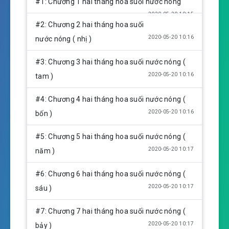
#1: Chương 1 hai tháng hoa suối nước nóng
a
t
t
2020-05-20 10:15
y
e
t
#2: Chương 2 hai tháng hoa suối
i
2020-05-20 10:16
nước nóng ( nhị )
n
g
#3: Chương 3 hai tháng hoa suối nước nóng (
s
2020-05-20 10:16
tam )
#4: Chương 4 hai tháng hoa suối nước nóng (
2020-05-20 10:16
bốn )
#5: Chương 5 hai tháng hoa suối nước nóng (
2020-05-20 10:17
năm )
#6: Chương 6 hai tháng hoa suối nước nóng (
2020-05-20 10:17
sáu )
#7: Chương 7 hai tháng hoa suối nước nóng (
2020-05-20 10:17
bảy )