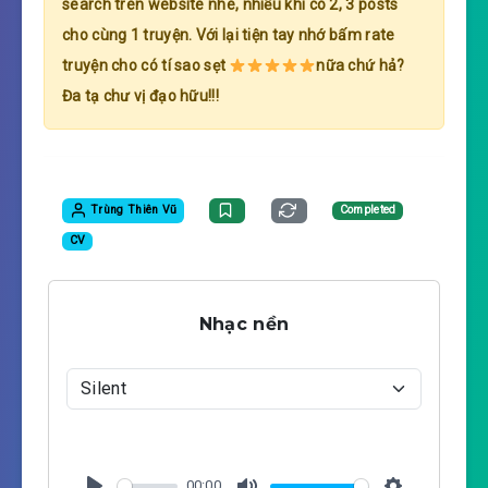
search trên website nhé, nhiều khi có 2, 3 posts
cho cùng 1 truyện. Với lại tiện tay nhớ bấm rate
truyện cho có tí sao sẹt
nữa chứ hả?
Đa tạ chư vị đạo hữu!!!
Trùng Thiên Vũ
Completed
CV
Nhạc nền
00:00