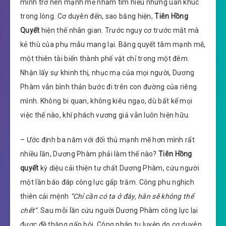
mình trở nên mạnh mẽ nhắm tìm hiểu những uẩn khúc
trong lòng. Cơ duyên đến, sao băng hiện,
Tiên Hồng
Quyết
hiện thế nhân gian. Trước nguy cơ trước mắt mà
kẻ thù của phụ mẫu mang lại. Bằng quyết tâm mạnh mẽ,
một thiên tài biến thành phế vật chỉ trong một đêm.
Nhận lấy sự khinh thị, nhục mạ của mọi người, Dương
Phàm vẫn bình thản bước đi trên con đường của riêng
mình. Không bi quan, không kiêu ngạo, dù bất kể mọi
việc thế nào, khí phách vương giả vẫn luôn hiện hữu.
– Ước định ba năm với đối thủ mạnh mẽ hơn mình rất
nhiều lần, Dương Phàm phải làm thế nào?
Tiên Hồng
quyết
kỳ diệu cải thiện tư chất Dương Phàm, cứu người
một lần báo đáp công lực gấp trăm. Công phu nghịch
thiên cải mệnh
“Chỉ cần có ta ở đây, hắn sẽ không thể
chết”
. Sau mỗi lần cứu người Dương Phàm công lực lại
được đề thăng gấp bội. Công pháp tu luyện do cơ duyên,