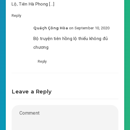
Lộ, Tiên Hà Phong […]
#46: Toàn Tri Mô Thức!
Reply
#47: Tiên cảnh trên nước!
Quáçh Çông Hòa
on September 10, 2020
#48: Danh sách dược liệu
Bộ truyện tiên hồng lộ thiếu không đủ
chương
#49: Thiên tài địa bảo
Reply
#50: Tái kiến Vân tiên tử!
#51: Giá cả giao dịch
#52: Lòng biết ơn!
Leave a Reply
#53: Giai nhân ước hẹn
#54: Vừa gặp đã thân!
#55: Ước hẹn một năm