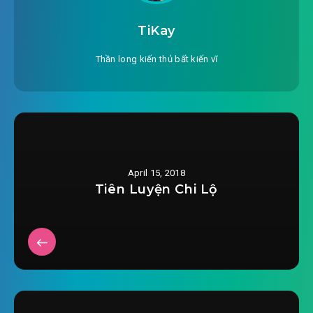
#26: Dược sư tiên tử
TiKay
#27: Sư muội thần bí
Thần long kiến thủ bất kiến vĩ
#28: Biết khó mà lui
#29: Đấu pháp nơi hoang dã
#30: Đấu pháp nơi hoang dã (tiếp theo)
April 15, 2018
#31: Biến hóa quỷ dị
Tiên Luyện Chi Lộ
#32: Ngư Long hỗn tạp
#33: Sắc giới hòa thượng!
#34: Phối hợp trị thương!
#35: Chỗ tốt của Dược sư!