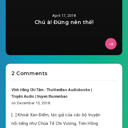
#36: U hương mật ngữ!
April 17, 2018
Chú à! Đừng nên thế!
#37: Phá nước xông ra!
#38: Sự phiền não của Dương Phàm
#39: Hà đạo hung hiểm
#40: Lam thủy cự nhân!
2 Comments
#41: Thần thức thông suốt
#42: Cố ý gây khó dễ!
Vĩnh Hằng Chi Tâm - ThuVienBao Audiobooks |
Truyện Audio | truyen.thuvienbao
#43: Được voi đòi tiên!
on December 15, 2018
#44: Thiên nhân hình thức
[…] Khoái Xan Điếm, tác giả của các bộ truyện
nổi tiếng như Chúa Tể Chi Vương, Tiên Hồng
#45: Bước đi!