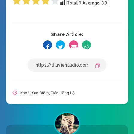
[Total:
7
Average:
3.9
]
#16: Vụ Liễu trấn
#17: Cảm giác quỷ dị
Share Article:
#18: Thăm dò huyền cơ
#19: Trước nay chưa từng có
#20: Ta là dược sư
#21: Bác ái thiên hạ
#22: Không phân thiện ác
Khoái Xan Điếm
,
Tiên Hồng Lộ
#23: Tiên sư tới chơi
#24: Lên kế hoạch kỹ càng
#25: Ích Cốc huyết án