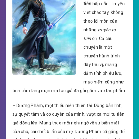
tiên
hấp dẫn. Truyện
viết chắc tay, không
theo lối mòn của
những
truyện tu
tiên
cũ. Cả câu
chuyện là một
chuyến hành trình
đầy thú vị, mang
đậm tính phiêu lưu,
mạo hiểm cũng như
tình cảm lãng mạn mà tác giả đã gởi gắm vào tác phẩm.
– Dương Phàm, một thiếu niên thiên tài. Dùng bản lĩnh,
sự quyết tâm và cơ duyên của mình, vượt xa mọi tu tiên
giả đồng lứa. Mang theo mối nghi ngờ về sự biến mất
của cha, cái chết bí ẩn của mẹ. Dương Phàm cố gắng để