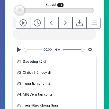
g
Speed:
1
x
s
00:00
P
M
S
l
u
e
#1: Sao băng kỳ dị
a
t
t
y
e
t
#2: Chiếc nhẫn quỷ dị
i
n
#3: Tung tích phụ thân
g
s
#4: Một đêm tán công
#5: Tiên Hồng Không Gian