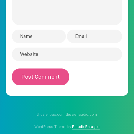
#56: Truy kích mưu toán
#57: Mệt chết các ngươi!
#58: Nhảy xuống vực sâu!
#59: Thế lực Dương gia!
#60: Sơn huyệt độc mãng!
#61: Cửu u Tiền Quyển!
#62: Tu luyện độc thuật
#63: Rừng rậm kinh người
thuvienbao.com thuvienaudio.com
#64: Ma khí hồi phục
WordPress Theme by
EstudioPatagon
#65: Thế ngoại đào viên