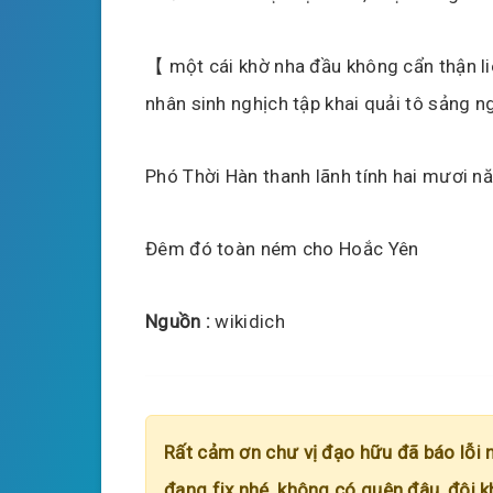
【 một cái khờ nha đầu không cẩn thận liê
nhân sinh nghịch tập khai quải tô sảng 
Phó Thời Hàn thanh lãnh tính hai mươi n
Đêm đó toàn ném cho Hoắc Yên
Nguồn :
wikidich
Rất cảm ơn chư vị đạo hữu đã báo lỗi 
đang fix nhé, không có quên đâu, đôi k