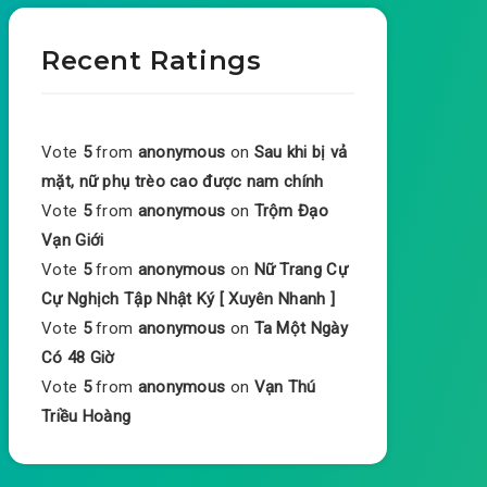
Recent Ratings
Vote
5
from
anonymous
on
Sau khi bị vả
mặt, nữ phụ trèo cao được nam chính
Vote
5
from
anonymous
on
Trộm Đạo
Vạn Giới
Vote
5
from
anonymous
on
Nữ Trang Cự
Cự Nghịch Tập Nhật Ký [ Xuyên Nhanh ]
Vote
5
from
anonymous
on
Ta Một Ngày
Có 48 Giờ
Vote
5
from
anonymous
on
Vạn Thú
Triều Hoàng