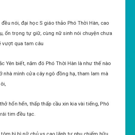
 đều nói, đại học S giáo thảo Phó Thời Hàn, cao
ụ, ổn trọng tự giữ, cùng nữ sinh nói chuyện chưa
ẽ vượt qua tam câu
ắc Yên biết, năm đó Phó Thời Hàn là như thế nào
ở nhà mình cửa cây ngô đồng hạ, tham lam mà
ôi,
hở hổn hển, thấp thấp cầu xin kia vài tiếng, Phó
rái tim đều tạc.
 tôm bì bì nữ chủ vs cao lãnh tự phụ chiếm hữu