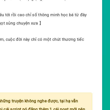
u tới rồi cao chỉ số thông minh học bá từ đây
ngọt sủng chuyện xưa 】
ăm, cuộc đời này chỉ có một chút thương tiếc
những truyện không nghe được, tại hạ vẫn
hi cái script nó đăng thêm 1 cái post mới nên