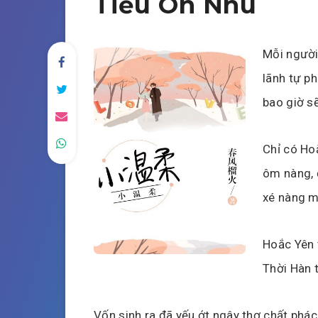
Tiểu Ôn Nhu
Mỗi người
lãnh tự ph
bao giờ s
Chỉ có Ho
ôm nàng, 
xé nàng m
Hoắc Yên t
Thời Hàn t
Vốn sinh ra đã yếu ớt ngây thơ chất phác