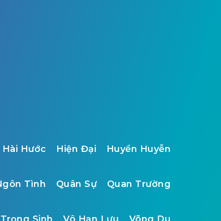
Hài Hước
Hiện Đại
Huyền Huyễn
Ngôn Tình
Quân Sự
Quan Trường
Trọng Sinh
Vô Hạn Lưu
Võng Du