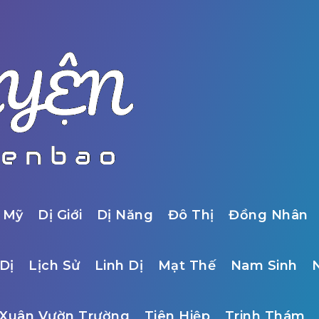
 Mỹ
Dị Giới
Dị Năng
Đô Thị
Đồng Nhân
Dị
Lịch Sử
Linh Dị
Mạt Thế
Nam Sinh
Xuân Vườn Trường
Tiên Hiệp
Trinh Thám