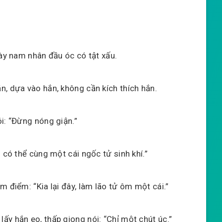
này nam nhân đầu óc có tật xấu.
n, dựa vào hắn, không cần kích thích hắn.
i: “Đừng nóng giận.”
 có thể cùng một cái ngốc tử sinh khí.”
m điểm: “Kia lại đây, làm lão tử ôm một cái.”
y hắn eo, thấp giọng nói: “Chỉ một chút úc.”