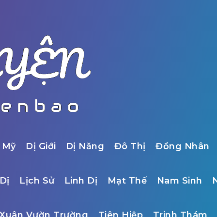
 Mỹ
Dị Giới
Dị Năng
Đô Thị
Đồng Nhân
Dị
Lịch Sử
Linh Dị
Mạt Thế
Nam Sinh
Xuân Vườn Trường
Tiên Hiệp
Trinh Thám