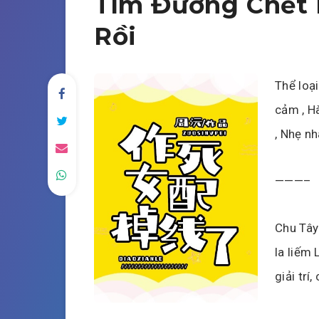
Tìm Đường Chết 
Rồi
Thể loại
cảm , Hà
, Nhẹ n
———–
Chu Tây 
la liếm 
giải trí,