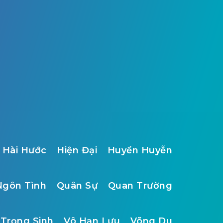
Hài Hước
Hiện Đại
Huyền Huyễn
Ngôn Tình
Quân Sự
Quan Trường
Trọng Sinh
Vô Hạn Lưu
Võng Du