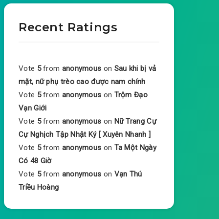
Recent Ratings
Vote
5
from
anonymous
on
Sau khi bị vả
mặt, nữ phụ trèo cao được nam chính
Vote
5
from
anonymous
on
Trộm Đạo
Vạn Giới
Vote
5
from
anonymous
on
Nữ Trang Cự
Cự Nghịch Tập Nhật Ký [ Xuyên Nhanh ]
Vote
5
from
anonymous
on
Ta Một Ngày
Có 48 Giờ
Vote
5
from
anonymous
on
Vạn Thú
Triều Hoàng