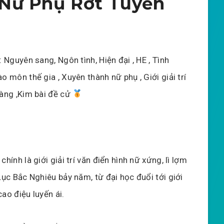
Nữ Phụ Rớt Tuyến
: Nguyên sang, Ngôn tình, Hiện đại , HE , Tình
o môn thế gia , Xuyên thành nữ phụ , Giới giải trí
hàng ,Kim bài đề cử
chính là giới giải trí văn điển hình nữ xứng, lì lợm
Lục Bắc Nghiêu bảy năm, từ đại học đuổi tới giới
 cao điệu luyến ái.