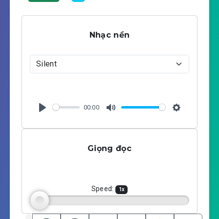
Nhạc nền
00:00
P
M
S
l
u
e
a
t
t
Giọng đọc
y
e
t
i
n
g
Speed:
1
x
s