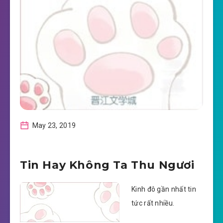
May 23, 2019
Tin Hay Không Ta Thu Ngươi
Kinh đô gần nhất tin
tức rất nhiều.