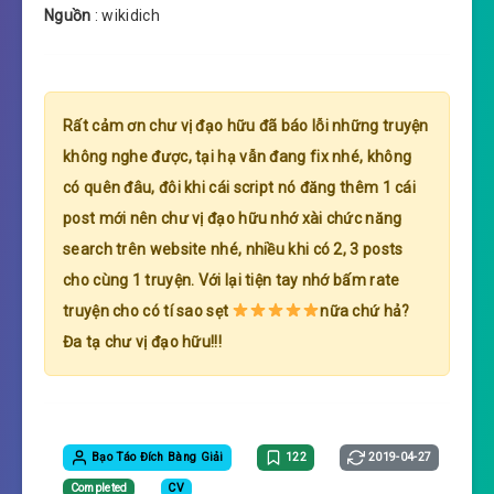
Nguồn
: wikidich
Rất cảm ơn chư vị đạo hữu đã báo lỗi những truyện
không nghe được, tại hạ vẫn đang fix nhé, không
có quên đâu, đôi khi cái script nó đăng thêm 1 cái
post mới nên chư vị đạo hữu nhớ xài chức năng
search trên website nhé, nhiều khi có 2, 3 posts
cho cùng 1 truyện. Với lại tiện tay nhớ bấm rate
truyện cho có tí sao sẹt
nữa chứ hả?
Đa tạ chư vị đạo hữu!!!
Bạo Táo Đích Bàng Giải
122
2019-04-27
Completed
CV