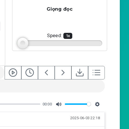
Giọng đọc
Speed:
1
x
00:00
M
S
2025-06-03 22:18
u
e
t
t