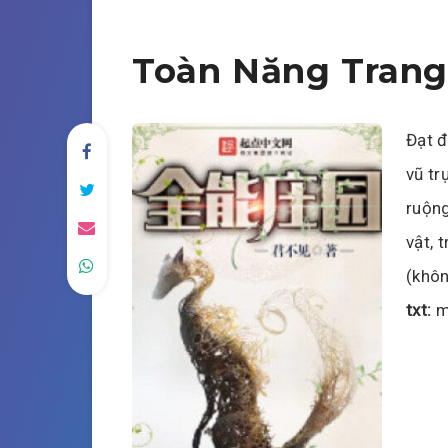
Toàn Năng Trang
Đạt đ
vũ tr
ruộng
vật, 
(khôn
txt:
m