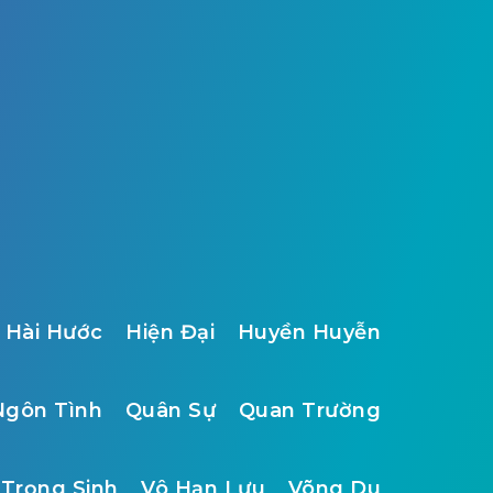
Hài Hước
Hiện Đại
Huyền Huyễn
Ngôn Tình
Quân Sự
Quan Trường
Trọng Sinh
Vô Hạn Lưu
Võng Du