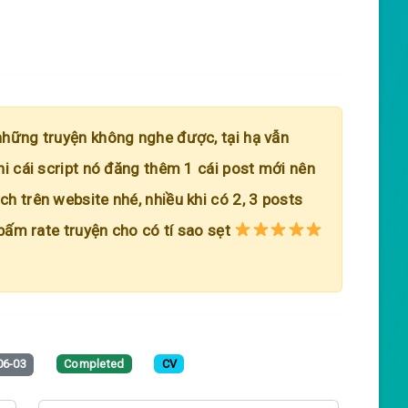
những truyện không nghe được, tại hạ vẫn
hi cái script nó đăng thêm 1 cái post mới nên
h trên website nhé, nhiều khi có 2, 3 posts
 bấm rate truyện cho có tí sao sẹt
06-03
Completed
CV