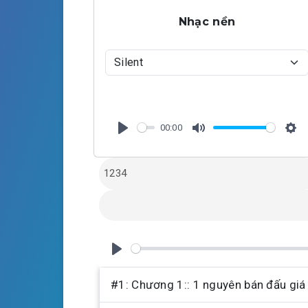
Nhạc nền
00:00
P
M
S
l
u
e
a
t
t
y
e
t
i
n
g
P
s
l
#1: Chương 1:: 1 nguyên bán đấu giá
a