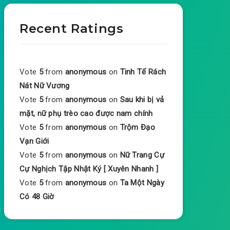
Recent Ratings
Vote
5
from
anonymous
on
Tinh Tế Rách
Nát Nữ Vương
Vote
5
from
anonymous
on
Sau khi bị vả
mặt, nữ phụ trèo cao được nam chính
Vote
5
from
anonymous
on
Trộm Đạo
Vạn Giới
Vote
5
from
anonymous
on
Nữ Trang Cự
Cự Nghịch Tập Nhật Ký [ Xuyên Nhanh ]
Vote
5
from
anonymous
on
Ta Một Ngày
Có 48 Giờ