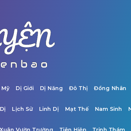
 Mỹ
Dị Giới
Dị Năng
Đô Thị
Đồng Nhân
Dị
Lịch Sử
Linh Dị
Mạt Thế
Nam Sinh
Xuân Vườn Trường
Tiên Hiệp
Trinh Thám