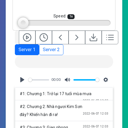
i
n
g
Speed:
1
x
s
Server 1
Server 2
00:00
P
M
S
l
u
e
#1: Chương 1: Trở lại 17 tuổi mùa mưa
a
t
t
2022-06-07 12:03
y
e
t
#2: Chương 2: Nhà ngươi Kim Sơn
i
2022-06-07 12:03
đây? Khiến hắn đi ra!
n
g
2022-06-07 12:03
#3: Chương 3: Giao phong