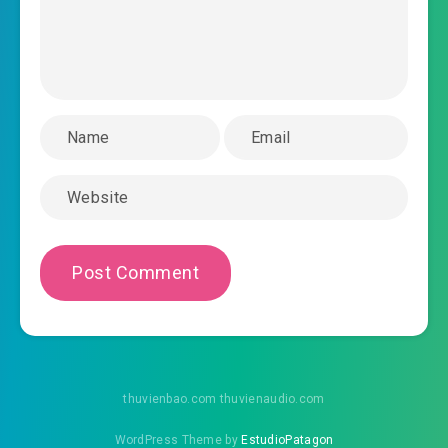
2022-06-07 12:06
nghiệm bắt đầu
#35: Chương 35: Một mảnh khen ngợi
2022-06-07 12:06
#36: Chương 36: Ba người gặp
2022-06-07 12:06
mặt
2022-06-07 12:06
#37: Chương 37: Chính thức mời
#38: Chương 38: Đều phải cân nhắc
2022-06-07 12:06
#39: Chương 39: Nhị thúc đem ta
mẫu thân mang đi đến nơi nào rồi hả?
2022-06-07 12:06
#40: Chương 40: Loạn thành nhất
2022-06-07 12:06
đoàn
thuvienbao.com thuvienaudio.com
#41: Chương 41: Leo lên đi huyện thành ô oành
WordPress Theme by
EstudioPatagon
2022-06-07 12:06