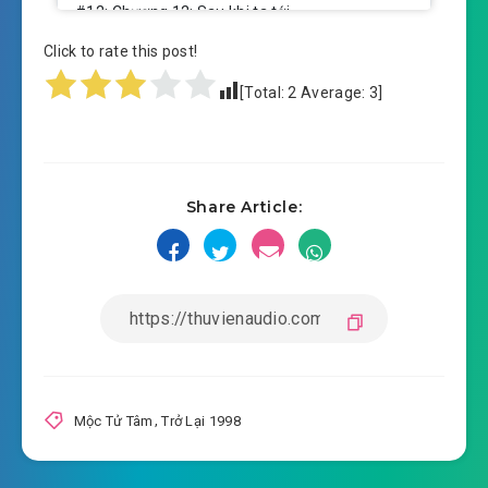
#12: Chương 12: Sau khi ta tới
cung cấp đường mòn cùng Ngọc Châu đi học
Click to rate this post!
2022-06-07 12:04
#13: Chương 13: Gặp nhau bạn
[Total:
2
Average:
3
]
2022-06-07 12:04
thân chưa chết lúc
#14: Chương 14: Từ Đồng Lâm rơi xuống nước
2022-06-07 12:04
Share Article:
#15: Chương 15: Nhảy sông cứu
2022-06-07 12:04
người
#16: Chương 16: Chúng ta sau này sẽ là anh
2022-06-07 12:04
em ruột!
#17: Chương 17: Huynh đệ động thủ
2022-06-07 12:04
Mộc Tử Tâm
,
Trở Lại 1998
#18: Chương 18: Giao tâm
2022-06-07 12:04
#19: Chương 19: Sáng sớm thu