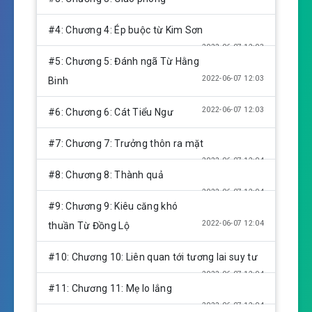
s
#4: Chương 4: Ép buộc từ Kim Sơn
2022-06-07 12:03
#5: Chương 5: Đánh ngã Từ Hằng
2022-06-07 12:03
Binh
2022-06-07 12:03
#6: Chương 6: Cát Tiểu Ngư
#7: Chương 7: Trưởng thôn ra mặt
2022-06-07 12:04
#8: Chương 8: Thành quả
2022-06-07 12:04
#9: Chương 9: Kiêu căng khó
2022-06-07 12:04
thuần Từ Đồng Lộ
#10: Chương 10: Liên quan tới tương lai suy tư
2022-06-07 12:04
#11: Chương 11: Mẹ lo lắng
2022-06-07 12:04