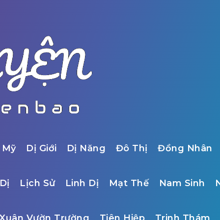
 Mỹ
Dị Giới
Dị Năng
Đô Thị
Đồng Nhân
Dị
Lịch Sử
Linh Dị
Mạt Thế
Nam Sinh
Xuân Vườn Trường
Tiên Hiệp
Trinh Thám