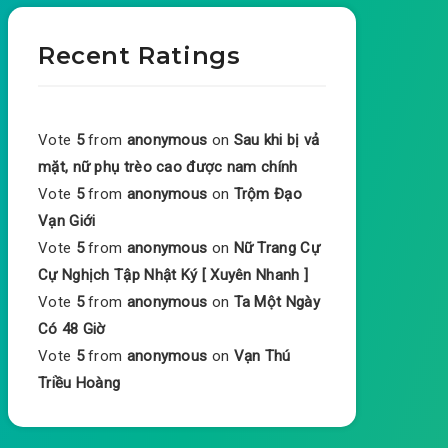
Recent Ratings
Vote
5
from
anonymous
on
Sau khi bị vả
mặt, nữ phụ trèo cao được nam chính
Vote
5
from
anonymous
on
Trộm Đạo
Vạn Giới
Vote
5
from
anonymous
on
Nữ Trang Cự
Cự Nghịch Tập Nhật Ký [ Xuyên Nhanh ]
Vote
5
from
anonymous
on
Ta Một Ngày
Có 48 Giờ
Vote
5
from
anonymous
on
Vạn Thú
Triều Hoàng