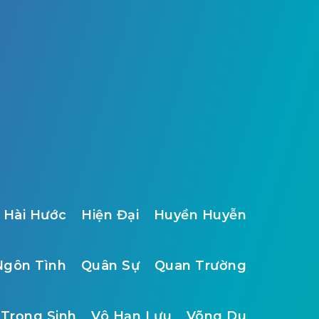
Hài Hước
Hiện Đại
Huyền Huyễn
Ngôn Tình
Quân Sự
Quan Trường
Trọng Sinh
Vô Hạn Lưu
Võng Du