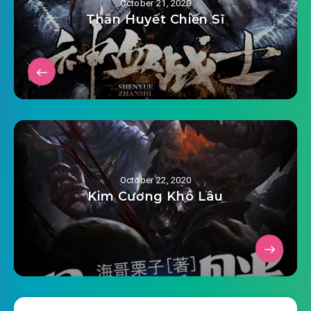
October 21, 2020
2020-09-02 15:08
Thần Huyết Chiến Sĩ
#24: Chương 24 xuyên trở về thứ
2020-09-02 15:09
24 thiên
#25: Chương 25 xuyên trở về thứ hai mươi năm
2020-09-02 15:09
ngày
#26: Chương 26 xuyên trở về thứ hai mươi sáu
2020-09-02 15:09
ngày
October 22, 2020
#27: Chương 27 xuyên trở về thứ 27 thiên
Kim Cương Khô Lâu
2020-09-02 15:10
#28: Chương 28 xuyên trở về thứ
2020-09-02 15:10
hai mươi tám ngày
#29: Chương 29 xuyên trở về thứ hai mươi cửu
2020-09-02 15:10
thiên