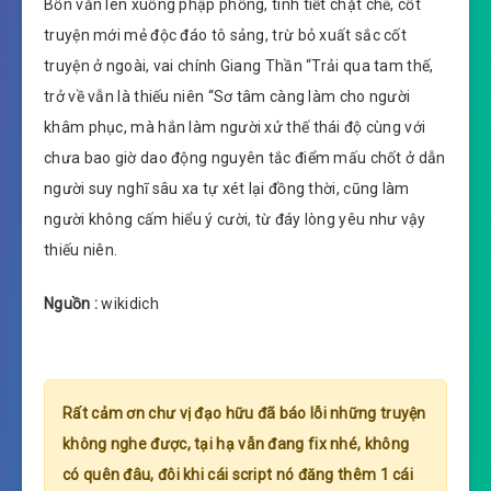
Bổn văn lên xuống phập phồng, tình tiết chặt chẽ, cốt
truyện mới mẻ độc đáo tô sảng, trừ bỏ xuất sắc cốt
truyện ở ngoài, vai chính Giang Thần “Trải qua tam thế,
trở về vẫn là thiếu niên “Sơ tâm càng làm cho người
khâm phục, mà hắn làm người xử thế thái độ cùng với
chưa bao giờ dao động nguyên tắc điểm mấu chốt ở dẫn
người suy nghĩ sâu xa tự xét lại đồng thời, cũng làm
người không cấm hiểu ý cười, từ đáy lòng yêu như vậy
thiếu niên.
Nguồn :
wikidich
Rất cảm ơn chư vị đạo hữu đã báo lỗi những truyện
không nghe được, tại hạ vẫn đang fix nhé, không
có quên đâu, đôi khi cái script nó đăng thêm 1 cái