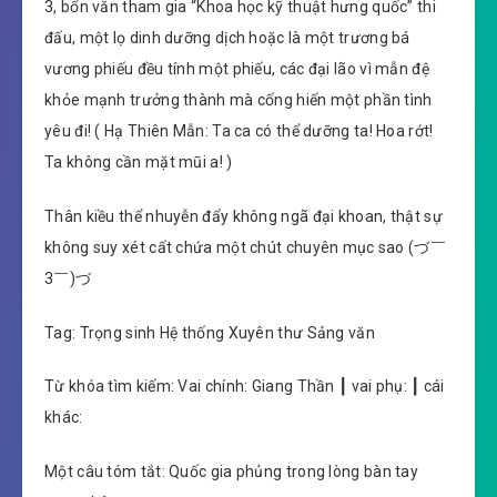
3, bổn văn tham gia “Khoa học kỹ thuật hưng quốc” thi
đấu, một lọ dinh dưỡng dịch hoặc là một trương bá
vương phiếu đều tính một phiếu, các đại lão vì mẫn đệ
khỏe mạnh trưởng thành mà cống hiến một phần tình
yêu đi! ( Hạ Thiên Mẫn: Ta ca có thể dưỡng ta! Hoa rớt!
Ta không cần mặt mũi a! )
Thân kiều thể nhuyễn đẩy không ngã đại khoan, thật sự
không suy xét cất chứa một chút chuyên mục sao (づ￣
3￣)づ
Tag: Trọng sinh Hệ thống Xuyên thư Sảng văn
Từ khóa tìm kiếm: Vai chính: Giang Thần ┃ vai phụ: ┃ cái
khác:
Một câu tóm tắt: Quốc gia phủng trong lòng bàn tay