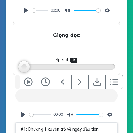
00:00
P
M
S
l
u
e
a
t
t
Giọng đọc
y
e
t
i
n
g
Speed:
1
x
s
00:00
P
M
S
l
u
e
#1: Chương 1 xuyên trở về ngày đầu tiên