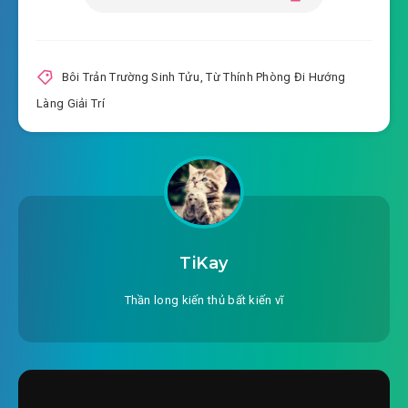
#20: Ta muốn nữ. . Phi cổ trang (cầu cái thu
gom)
Bôi Trản Trường Sinh Tửu
,
Từ Thính Phòng Đi Hướng
Làng Giải Trí
#21: Cổ trang trên đường phố (cầu thu gom)
#22: Mục tiêu
#23: Bị lật nhãn hiệu
#24: Tạ Tuyền
TiKay
#25: Chụp ảnh
Thần long kiến thủ bất kiến vĩ
#26: Bức ảnh
#27: Bữa tiệc lớn mà, không ăn trắng không ăn
#28: Cho bức ảnh thêm cái bgm