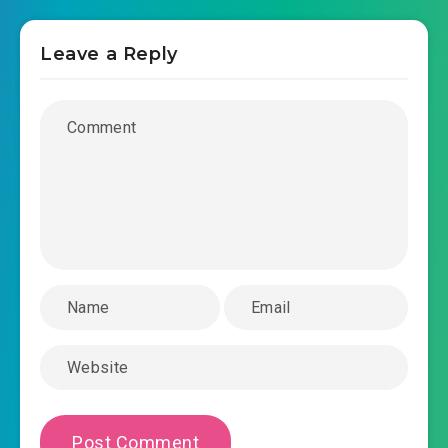
#39: Hứa Thiến không ở a
Leave a Reply
#40: ( Thiên Hạ Triều )
#41: Thu lại kết thúc
#42: Ước cơm (viết xong ta liền đói bụng)
#43: , có người đến quỵt cơm
#44: Trailer
#45: ( Tuyết Trung ) ký kết
#46: Đại bản doanh truyền ra
#47: Tiếng chất vấn
#48: Trở lại chốn cũ