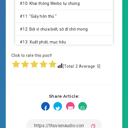
#10: Khai thông Weibo tự chứng
#11: "Giấy hôn thú "
#12: Bởi vì chưa biết, sở dĩ chờ mong
#13: Xuất phát, mục tiêu
#14: Trên xe lửa hằng ngày
Click to rate this post!
[Total:
2
Average:
5
]
#15: Du lịch bắt đầu
#16: Lại nhìn ( Thần Thoại )
#17: Lại một lần nữa đổi mới Weibo (cầu thu
Share Article:
gom)
#18: Hồ Ca hồi phục (cầu thu gom)
#19: Ta rất tốt, còn ngươi