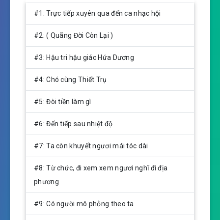
l
u
e
#1: Trực tiếp xuyên qua đến ca nhạc hội
a
t
t
y
e
t
#2: ( Quãng Đời Còn Lại )
i
n
#3: Hậu tri hậu giác Hứa Dương
g
s
#4: Chó cùng Thiết Trụ
#5: Đòi tiền làm gì
#6: Đến tiếp sau nhiệt độ
#7: Ta còn khuyết ngươi mái tóc dài
#8: Từ chức, đi xem xem ngươi nghĩ đi địa
phương
#9: Có người mô phỏng theo ta