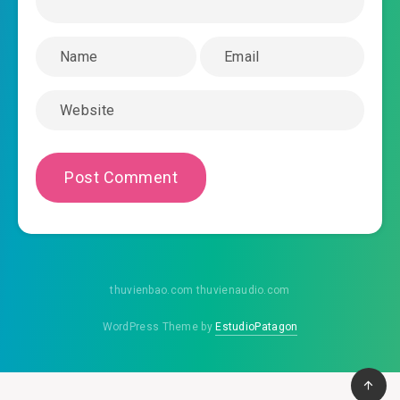
#666: Nghĩ cái gì đến cái gì
#667: Ta không bán!
#668: Bị chơi xỏ
#669: Mưa đúng lúc
#670: Nhà chế tạo vũ khí
#671: Có vấn đề
#672: Hoan thiếu gia thiếu tiền!
thuvienbao.com thuvienaudio.com
#673: Quá tùy hứng đi ?
WordPress Theme by
EstudioPatagon
#674: Dự định
#675: Học làm cái thổ hào