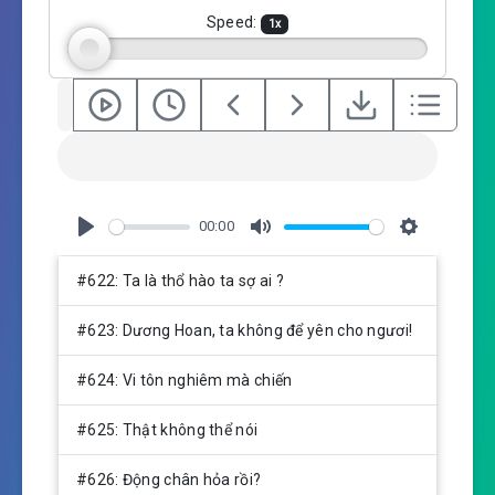
g
Speed:
1
x
s
00:00
P
M
S
l
u
e
#622: Ta là thổ hào ta sợ ai ?
a
t
t
y
e
t
#623: Dương Hoan, ta không để yên cho ngươi!
i
n
#624: Vi tôn nghiêm mà chiến
g
s
#625: Thật không thể nói
#626: Động chân hỏa rồi?