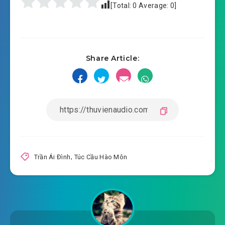
[Total:
0
Average:
0
]
#637: Cả nhà ngươi đều là thổ hào!
#638: Nằm trúng đạn
Share Article:
#639: , Hoan thiếu gia, ngươi nói quá lời!
#640: Chủ nợ tới cửa
#641: Có phiền toái!
#642: Hoàng kim chân trái
#643: Cái này trời muốn sập rồi?
Trần Ái Đình
,
Túc Cầu Hào Môn
#644: Mở cửa hắc
#645: Chấp nhận đi!
#646: Đều làm tốt rồi ?