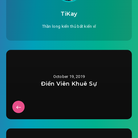
#647: Nghèo đến điên rồi
TiKay
#648: Củ khoai nóng bỏng tay
Thần long kiến thủ bất kiến vĩ
#649: Không khai người ghen là tầm thường
#650: Đầu cơ kiếm lợi
#651: Kẻ dã tâm
October 19, 2019
#652: Bảng tử thần
Điền Viên Khuê Sự
#653: Vampire
#654: Đáng giá!
#655: Nhắm mắt lại đều có thể đem tiền kiếm
lời!