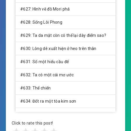
#627: Hình vẽ đồ Mori phá
#628: Sống Lôi Phong
#629: Ta da mặt còn có thể lại dày điểm sao?
#630: Lông dê xuất hiện ở heo trên thân
#631: Số một hiểu cầu đế
#632: Ta có một cái mơ ước
#633: Thế chiến
#634: Đốt ra một tòa kim sơn
#635: Đào chân tường kỹ thuật nhà ai mạnh
Click to rate this post!
#636: Cảm tạ ngươi làm thịt ta!