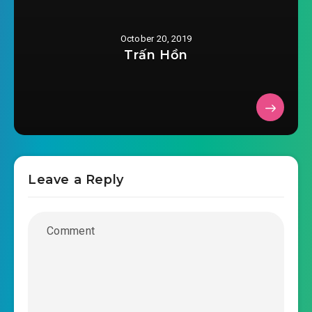
#656: Đây là trừng phạt!
October 20, 2019
#657: Trừ tâm ma
Trấn Hồn
#658: Chúng ta chờ ngươi, Kaka!
#659: Vỡ tổ!
#660: Hoan thiếu gia, về phần ngươi sao ?
#661: Đầu trọc liên minh
Leave a Reply
#662: Lừa giết Mạc lão cha
#663: Siêu cấp hố to
#664: Không chơi nổi
#665: Thịt muỗi cũng là thịt