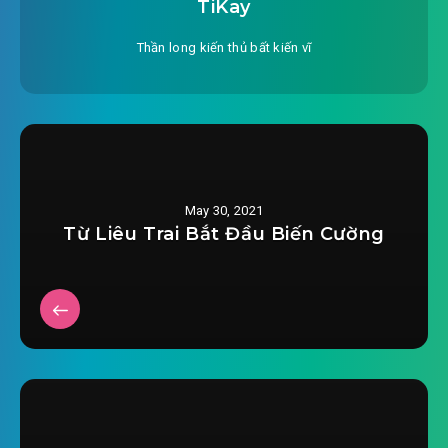
TiKay
#27: Nhà tới tay
Thần long kiến thủ bất kiến vĩ
#28: Giám định một
#29: Giám định hai
#30: Giao dịch
#31: Thượng Hải được
May 30, 2021
Từ Liêu Trai Bắt Đầu Biến Cường
#32: Thấy Diệp Tuyên
#33: Trả thù
#34: Và muội muội ngửa bài
#35: Thượng Hải một ngày
#36: Họa phong thay đổi