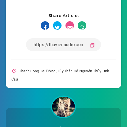
#17: Mua
Share Article:
#18: Bạn học cũ
#19: Mời khách
#20: Hứa Lôi
#21: Đánh người
#22: Bày tỏ
Thanh Long Tại Đông
,
Tùy Thân Có Nguyên Thủy Tinh
Cầu
#23: Sống chung
#24: Thuê tiệm
#25: Phát hiện trân châu
#26: Kinh thành thư viện