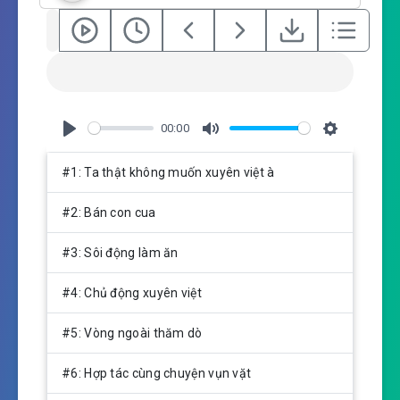
00:00
P
M
S
l
u
e
#1: Ta thật không muốn xuyên việt à
a
t
t
y
e
t
#2: Bán con cua
i
n
#3: Sôi động làm ăn
g
s
#4: Chủ động xuyên việt
#5: Vòng ngoài thăm dò
#6: Hợp tác cùng chuyện vụn vặt