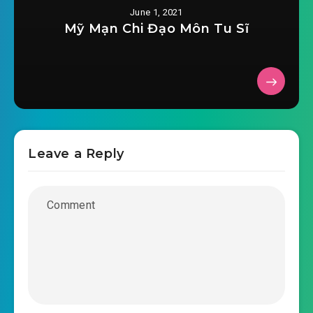
June 1, 2021
#37: Sơn Vũ bộ lạc
Mỹ Mạn Chi Đạo Môn Tu Sĩ
#38: Võ đạo.
#39: Chuẩn bị tu võ
#40: Hồi mẫu tinh
#41: Mua
Leave a Reply
#42: Vũ khí lạnh
#43: Lễ vật
#44: Đo lường lực lượng
#45: Nằm đẩy cùng sâu ngồi xổm
#46: lực đấm