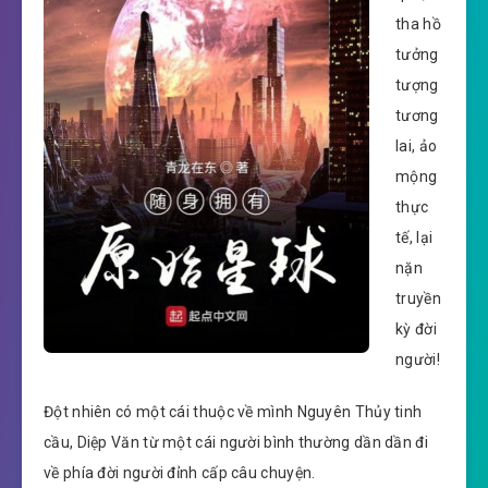
tha hồ
tưởng
tượng
tương
lai, ảo
mộng
thực
tế, lại
nặn
truyền
kỳ đời
người!
Đột nhiên có một cái thuộc về mình Nguyên Thủy tinh
cầu, Diệp Văn từ một cái người bình thường dần dần đi
về phía đời người đỉnh cấp câu chuyện.