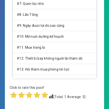
#7: Quen lúc nhỏ
#8: Lão Tống
#9: Ngày được lợi dù sao cũng
#10: Mở nuôi dưỡng kế hoạch
#11: Mua trang bị
#12: Thiết bị bay không người lái thăm dò
#13: Hỏi thăm mua phòng tin tức
#14: Kinh hiện nguyên thủy bộ lạc
Click to rate this post!
#15: Nuôi dưỡng kế hoạch hoàn thành
[Total:
1
Average:
5
]
#16: Người nhà