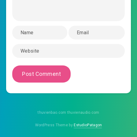
thuvienbao.com thuvienaudio.com
WordPress Theme by
EstudioPatagon