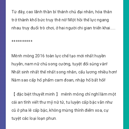
Từ đây, cao lãnh thần bí thánh chủ đại nhân, hóa thân
trở thành khổ bức truy thê nô! Một hồi thế lực ngang
nhau truy đuổi trò chơi, ở hai người chi gian triển khai……
**********
Mênh mông 2016 toàn lực chế tạo mới nhất huyền
huyễn, nam nữ chủ song cường, tuyệt đối sủng văn!
Nhất sinh nhất thế nhất song nhân, cẩu lương nhiều hơn!
Năm sao cấp hố phẩm cam đoan, nhập hố bất hối!
【 đặc biệt thuyết minh 】 mênh mông chỉ nghĩ làm một
cái an tĩnh viết thư mỹ nữ tử, tu luyện cấp bậc vẫn như
cũ ở pha lê cấp bậc, không mừng thỉnh điểm xoa, cự
tuyệt các loại loạn phun.