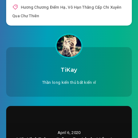
Hương Chương Điếm Hạ
,
Vô Hạn Thăng Cấp Chi Xuyên
Qua Chư Thiên
TiKay
Thần long kiến thủ bất kiến vĩ
April 6, 2020