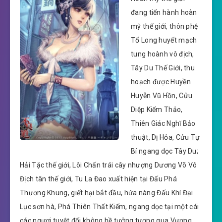
đang tiến hành hoàn
mỹ thế giới, thôn phệ
Tổ Long huyết mạch
tung hoành vô địch,
Tây Du Thế Giới, thu
hoạch được Huyền
Huyễn Vũ Hồn, Cửu
Diệp Kiếm Thảo,
Thiên Giác Nghĩ Bảo
thuật, Dị Hỏa, Cửu Tự
Bí ngang dọc Tây Du;
Hải Tặc thế giới, Lôi Chấn trái cây nhượng Dương Võ Vô
Địch tân thế giới, Tu La Đao xuất hiện tại Đấu Phá
Thương Khung, giết hại bắt đầu, hứa nàng Đấu Khí Đại
Lục sơn hà, Phá Thiên Thất Kiếm, ngang dọc tại một cái
các ngươi tuyệt đối không hề tưởng tượng qua Vương