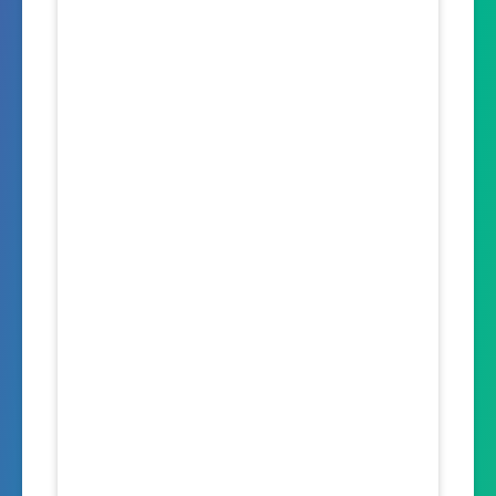
y
e
t
i
n
g
s