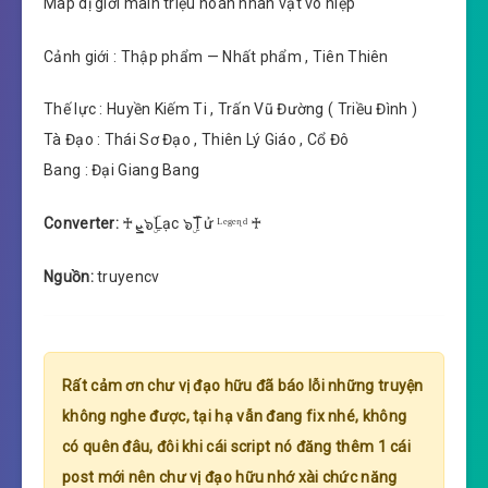
Map dị giới main triệu hoán nhân vật võ hiệp
Cảnh giới : Thập phẩm — Nhất phẩm , Tiên Thiên
Thế lực : Huyền Kiếm Ti , Trấn Vũ Đường ( Triều Đình )
Tà Đạo : Thái Sơ Đạo , Thiên Lý Giáo , Cổ Đô
Bang : Đại Giang Bang
Converter:
♰ܨ๖ۣۜLạc ๖ۣۜTử ᴸᵉᵍᵉᶯᵈ ♰
Nguồn:
truyencv
Rất cảm ơn chư vị đạo hữu đã báo lỗi những truyện
không nghe được, tại hạ vẫn đang fix nhé, không
có quên đâu, đôi khi cái script nó đăng thêm 1 cái
post mới nên chư vị đạo hữu nhớ xài chức năng