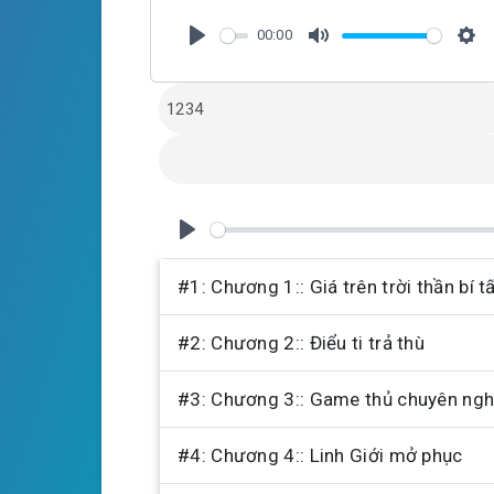
00:00
P
M
S
l
u
e
a
t
t
y
e
t
i
n
g
P
s
l
#1: Chương 1:: Giá trên trời thần bí 
a
#2: Chương 2:: Điểu ti trả thù
y
#3: Chương 3:: Game thủ chuyên ngh
#4: Chương 4:: Linh Giới mở phục