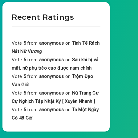
Recent Ratings
Vote
5
from
anonymous
on
Tinh Tế Rách
Nát Nữ Vương
Vote
5
from
anonymous
on
Sau khi bị vả
mặt, nữ phụ trèo cao được nam chính
Vote
5
from
anonymous
on
Trộm Đạo
Vạn Giới
Vote
5
from
anonymous
on
Nữ Trang Cự
Cự Nghịch Tập Nhật Ký [ Xuyên Nhanh ]
Vote
5
from
anonymous
on
Ta Một Ngày
Có 48 Giờ