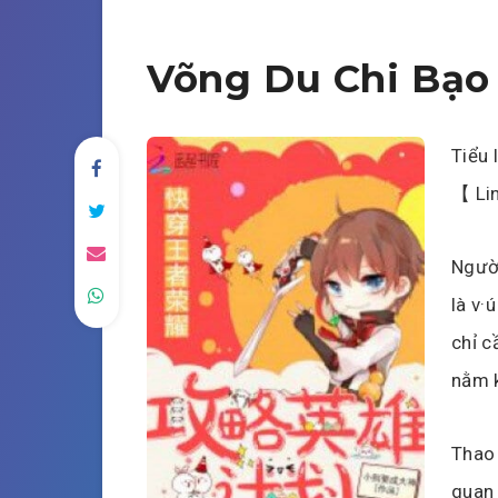
Võng Du Chi Bạo
Tiểu 
【 Lin
Người
là v·
chỉ c
nằm 
Thao 
quan 