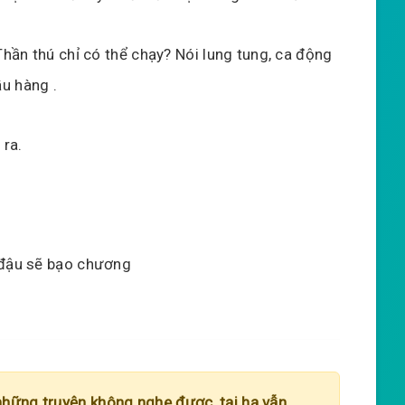
hần thú chỉ có thể chạy? Nói lung tung, ca động
u hàng .
 ra.
 đậu sẽ bạo chương
những truyện không nghe được, tại hạ vẫn