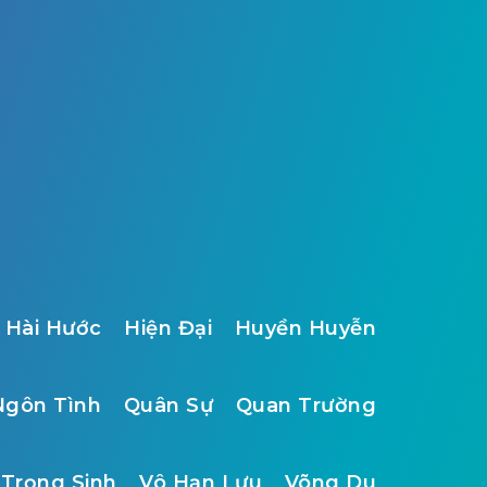
Hài Hước
Hiện Đại
Huyền Huyễn
Ngôn Tình
Quân Sự
Quan Trường
Trọng Sinh
Vô Hạn Lưu
Võng Du