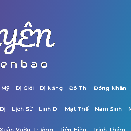
 Mỹ
Dị Giới
Dị Năng
Đô Thị
Đồng Nhân
Dị
Lịch Sử
Linh Dị
Mạt Thế
Nam Sinh
Xuân Vườn Trường
Tiên Hiệp
Trinh Thám