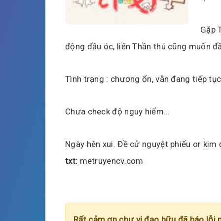
Gặp T
động đầu óc, liền Thần thú cũng muốn đầ
Tình trạng : chương ổn, vẫn đang tiếp tục
Chưa check độ nguy hiểm…
Ngày hên xui. Đề cử nguyệt phiếu or kim
txt:
metruyencv.com
Rất cảm ơn chư vị đạo hữu đã báo lỗi 