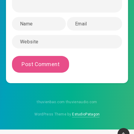
#43: Thêm vào xe ngựa
2020-11-04 07:29
#44: Tái ngộ bạch mập mạp khởi
2020-11-04 07:29
xung đột
#45: Đánh nhau thăng cấp ( thêm càng )
2020-11-04 07:29
#46: Triệu đại tỷ bi ai
2020-11-04 07:30
#47: Khuyên Triệu Cúc Hương rời
2020-11-04 07:30
đi ( thêm càng )
#48: Dã ngoại xem diễn ( điểm điểm đầu ngón
2020-11-04 07:30
tay cất chứa úc )
thuvienbao.com thuvienaudio.com
2020-11-04 07:31
#49: Võ học kỳ tài
WordPress Theme by
EstudioPatagon
2020-11-04 07:31
#50: Kiếm tiền tân ý tưởng
2020-11-04 07:31
#51: Mua gà mua vịt