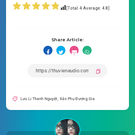
2020-11-04 07:20
#15: Trảo cá
[Total:
4
Average:
4.8
]
2020-11-04 07:20
#16: Bán cá
2020-11-04 07:20
#17: Xô vàng đầu tiên
Share Article:
2020-11-04 07:20
#18: Đại càn quét
2020-11-04 07:21
#19: Lợn rừng tới
2020-11-04 07:21
#20: Bắt được lợn rừng
2020-11-04 07:22
#21: Đại kiếm
2020-11-04 07:22
#22: Chu đại tẩu làm ầm ĩ
Lưu Li Thanh Nguyệt
,
Xảo Phụ Đương Gia
2020-11-04 07:22
#23: Cọ cơm
2020-11-04 07:23
#24: Tu nhà mới