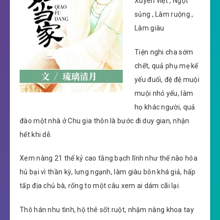
Xuyên việt , Ngọt
sủng , Làm ruộng ,
Làm giàu
Tiện nghi cha sớm
chết, quả phụ mẹ kế
yếu đuối, đệ đệ muội
muội nhỏ yếu, làm
họ khác người, quả
đào một nhà ở Chu gia thôn là bước đi duy gian, nhận
hết khi dễ.
Xem nàng 21 thế kỷ cao tầng bạch lĩnh như thế nào hóa
hủ bại vì thần kỳ, lưng ngạnh, làm giàu bôn khá giả, hấp
tấp địa chủ bà, rống to một câu xem ai dám cãi lại.
Thô hán nhu tình, hộ thê sốt ruột, nhậm nàng khoa tay