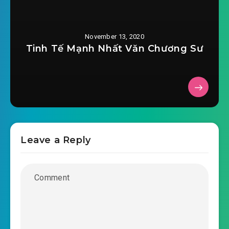
2020-11-04 07:26
#34: Tranh thổ giới
2020-11-04 07:26
#35: Châm ngòi thổi gió
November 13, 2020
Tinh Tế Mạnh Nhất Văn Chương Sư
2020-11-04 07:27
#36: Lợn rừng thịt giới dâng lên
#37: Tiền chưởng quầy chúc mừng
2020-11-04 07:27
#38: Cây cột mau đem kia nữ
2020-11-04 07:27
nhân hưu
2020-11-04 07:28
Leave a Reply
#39: Toát ra tới cái người tình đầu
2020-11-04 07:28
#40: Hòa hảo, vào thành
2020-11-04 07:28
#41: Bố phô mưu hoa
#42: Bạch y mập mạp giống thai phụ
2020-11-04 07:28