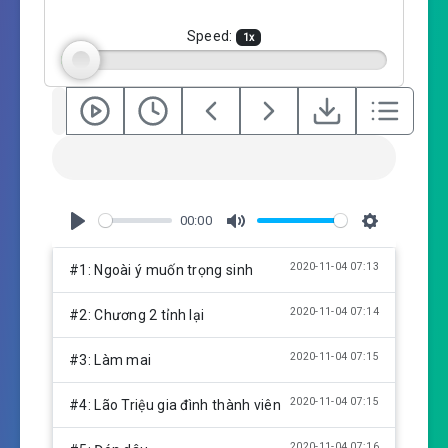
n
g
Speed:
1
x
s
00:00
P
M
S
l
u
e
2020-11-04 07:13
#1: Ngoài ý muốn trọng sinh
a
t
t
y
e
t
2020-11-04 07:14
#2: Chương 2 tỉnh lại
i
n
2020-11-04 07:15
#3: Làm mai
g
s
2020-11-04 07:15
#4: Lão Triệu gia đình thành viên
2020-11-04 07:16