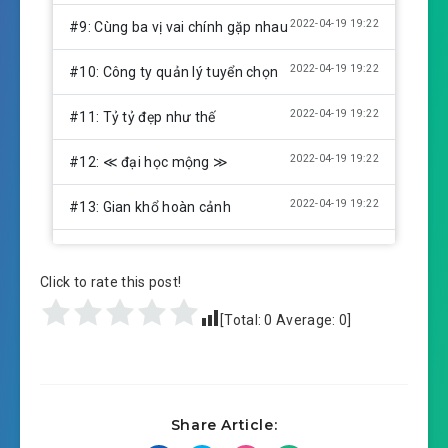
2022-04-19 19:22
#9: Cùng ba vị vai chính gặp nhau
2022-04-19 19:22
#10: Công ty quản lý tuyển chọn
2022-04-19 19:22
#11: Tỷ tỷ đẹp như thế
2022-04-19 19:22
#12: ≪ đại học mộng ≫
2022-04-19 19:22
#13: Gian khổ hoàn cảnh
2022-04-19 19:22
#14: Chân chính diễn viên
Click to rate this post!
2022-04-19 19:22
#15: Nhan trị giá là vương đạo
[Total:
0
Average:
0
]
2022-04-19 19:22
#16: Dựa vào tiếng đồn thắng
2022-04-19 19:23
#17: Bị cạ nhiệt độ
Share Article:
2022-04-19 19:23
#18: Vân Tưởng Tưởng đánh trả