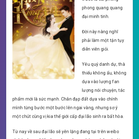
phong quang quang
đại minh tinh.
Đời này nàng nghĩ
phải làm một tận tụy
diễn viên giỏi.
Yêu quý danh dự, thà
thiếu không ẩu, không
dựa vào lượng fan
lượng nói chuyện, tác
phẩm mới là sức mạnh. Chân đạp đất dựa vào chính
mình từng bước một bước lên ngai vàng, nhưng sơ ý
một chút cùng vị kia thế giới cấp đại lão sinh ra bất hòa.
Từ nay về sau đại lão sẽ yên lặng đang tại trên weibo