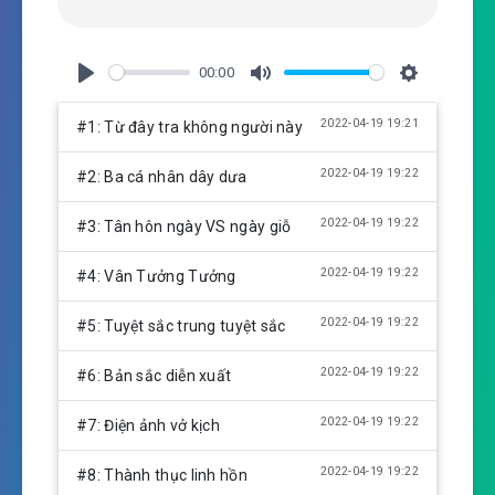
00:00
P
M
S
l
u
e
2022-04-19 19:21
#1: Từ đây tra không người này
a
t
t
y
e
t
2022-04-19 19:22
#2: Ba cá nhân dây dưa
i
n
2022-04-19 19:22
#3: Tân hôn ngày VS ngày giỗ
g
s
2022-04-19 19:22
#4: Vân Tưởng Tưởng
2022-04-19 19:22
#5: Tuyệt sắc trung tuyệt sắc
2022-04-19 19:22
#6: Bản sắc diễn xuất
2022-04-19 19:22
#7: Điện ảnh vở kịch
2022-04-19 19:22
#8: Thành thục linh hồn