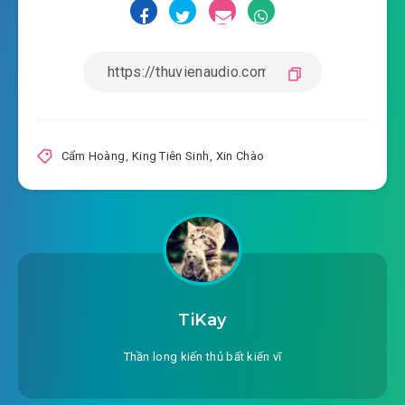
2022-04-19 19:23
#19: Sống lại trắc trở
2022-04-19 19:23
#20: Thiên sứ cùng ma quỷ
2022-04-19 19:23
#21: Trân quý tình bạn
2022-04-19 19:23
#22: Đẹp tuyệt
Cẩm Hoàng
,
King Tiên Sinh
,
Xin Chào
2022-04-19 19:23
#23: Đề cử
2022-04-19 19:23
#24: Cao nhất người mới
2022-04-19 19:23
#25: Lại một đợt
#26: Cho người ái mộ thẳng quy củ
TiKay
2022-04-19 19:23
2022-04-19 19:23
#27: Khắc khổ chụp
Thần long kiến thủ bất kiến vĩ
2022-04-19 19:23
#28: Vân Đình