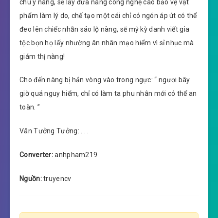
chú ý nàng, sẽ lấy đưa nàng công nghệ cao bảo vệ vật
phẩm làm lý do, chế tạo một cái chỉ có ngón áp út có thể
đeo lên chiếc nhẫn sáo lộ nàng, sẽ mỹ kỳ danh viết gia
tộc bọn họ lấy nhường ân nhân mạo hiểm vì sỉ nhục mà
giám thị nàng!
Cho đến nàng bị hắn vòng vào trong ngực: “ ngươi bây
giờ quá nguy hiểm, chỉ có làm ta phu nhân mới có thể an
toàn. ”
Vân Tưởng Tưởng: . . .
Converter:
anhpham219
Nguồn:
truyencv