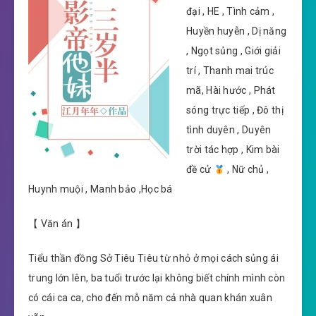
đại , HE , Tình cảm ,
Huyền huyễn , Dị năng
, Ngọt sủng , Giới giải
trí , Thanh mai trúc
mã, Hài hước , Phát
sóng trực tiếp , Đô thị
tình duyên , Duyên
trời tác hợp , Kim bài
đề cử
, Nữ chủ ,
Huynh muội , Manh bảo ,Học bá
【 Văn án 】
Tiểu thần đồng Sở Tiêu Tiêu từ nhỏ ở mọi cách sủng ái
trung lớn lên, ba tuổi trước lại không biết chính mình còn
có cái ca ca, cho đến mỗ năm cả nhà quan khán xuân