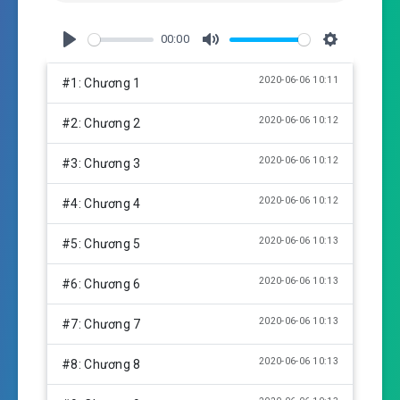
00:00
P
M
S
l
u
e
2020-06-06 10:11
#1: Chương 1
a
t
t
y
e
t
2020-06-06 10:12
#2: Chương 2
i
n
2020-06-06 10:12
#3: Chương 3
g
s
2020-06-06 10:12
#4: Chương 4
2020-06-06 10:13
#5: Chương 5
2020-06-06 10:13
#6: Chương 6
2020-06-06 10:13
#7: Chương 7
2020-06-06 10:13
#8: Chương 8