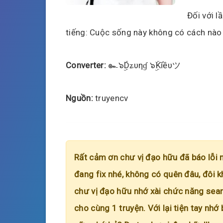
Đối với l
tiếng: Cuộc sống này không có cách nào
Converter:
๛๖ۣۜDʑυηɠ ๖ۣۜKĭềυツ
Nguồn:
truyencv
Rất cảm ơn chư vị đạo hữu đã báo lỗi 
đang fix nhé, không có quên đâu, đôi k
chư vị đạo hữu nhớ xài chức năng searc
cho cùng 1 truyện. Với lại tiện tay nhớ