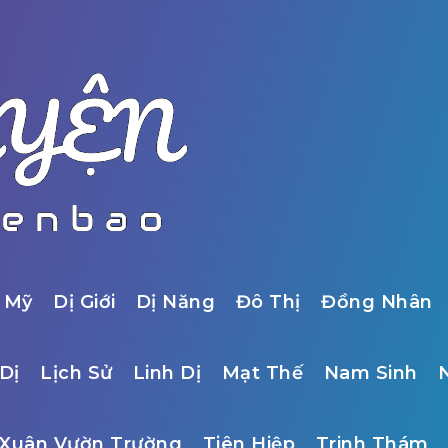
 Mỹ
Dị Giới
Dị Năng
Đô Thị
Đồng Nhân
Dị
Lịch Sử
Linh Dị
Mạt Thế
Nam Sinh
Xuân Vườn Trường
Tiên Hiệp
Trinh Thám