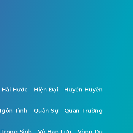
Hài Hước
Hiện Đại
Huyền Huyễn
Ngôn Tình
Quân Sự
Quan Trường
Trọng Sinh
Vô Hạn Lưu
Võng Du