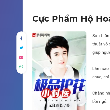
Cực Phẩm Hộ Hoa
Sơn thôn 
thuật vô 
giúp ngườ
Làm sao 
chua, chỉ
Chẳng nh
bồi ngủ.