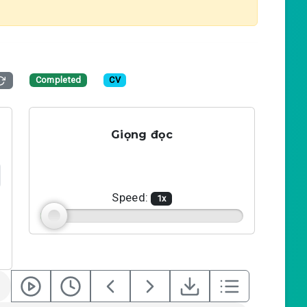
Completed
CV
Giọng đọc
Speed:
1
x