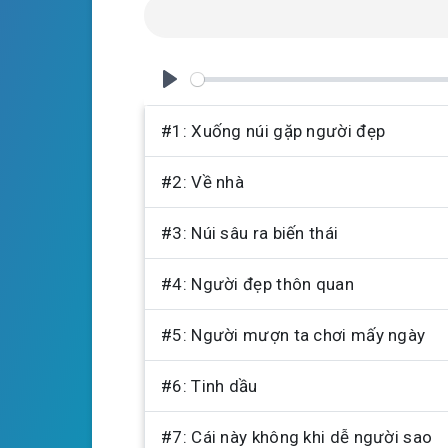
y
e
t
i
n
g
P
s
l
#1: Xuống núi gặp người đẹp
a
#2: Về nhà
y
#3: Núi sâu ra biến thái
#4: Người đẹp thôn quan
#5: Người mượn ta chơi mấy ngày
#6: Tinh dầu
#7: Cái này không khi dễ người sao