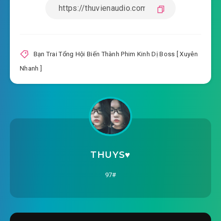
ban-trai-tong-hoi-bien-thanh-phim-kinh-di-
boss-xuyen-nhanh-chuong-0011.mp3
2020-04-03 19:35
ban-trai-tong-hoi-bien-thanh-
Bạn Trai Tổng Hội Biến Thành Phim Kinh Dị Boss [ Xuyên
phim-kinh-di-boss-xuyen-nhanh-chuong-
Nhanh ]
2020-04-03 19:35
0012.mp3
ban-trai-tong-hoi-bien-thanh-phim-kinh-di-
boss-xuyen-nhanh-chuong-0013.mp3
2020-04-03 19:36
ban-trai-tong-hoi-bien-thanh-
phim-kinh-di-boss-xuyen-nhanh-chuong-
THUYS♥️
2020-04-03 19:36
0014.mp3
97#
ban-trai-tong-hoi-bien-thanh-phim-kinh-di-
boss-xuyen-nhanh-chuong-0015.mp3
2020-04-03 19:36
ban-trai-tong-hoi-bien-thanh-