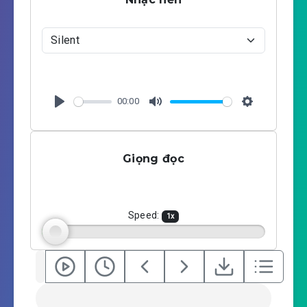
00:00
P
M
S
l
u
e
a
t
t
Giọng đọc
y
e
t
i
n
g
Speed:
1
x
s