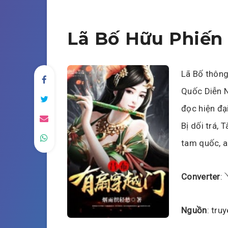
Lã Bố Hữu Phiến
Lã Bố thông
Quốc Diễn N
đọc hiện đạ
Bị dối trá, 
tam quốc, a
Converter
:
Nguồn
: tru