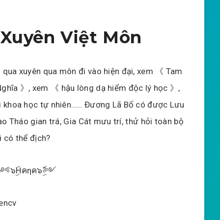
 Xuyên Việt Môn
 qua xuyên qua môn đi vào hiện đại, xem 《 Tam
ghĩa 》, xem 《 hậu lòng dạ hiểm độc lý học 》,
i khoa học tự nhiên…… Đương Lã Bố có được Lưu
Tào Tháo gian trá, Gia Cát mưu trí, thử hỏi toàn bộ
i có thể địch?
 ༺๖ۣۜHคηค๖ۣۜ༻
yencv