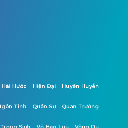
Hài Hước
Hiện Đại
Huyền Huyễn
Ngôn Tình
Quân Sự
Quan Trường
Trọng Sinh
Vô Hạn Lưu
Võng Du