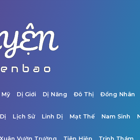
 Mỹ
Dị Giới
Dị Năng
Đô Thị
Đồng Nhân
Dị
Lịch Sử
Linh Dị
Mạt Thế
Nam Sinh
Xuân Vườn Trường
Tiên Hiệp
Trinh Thám