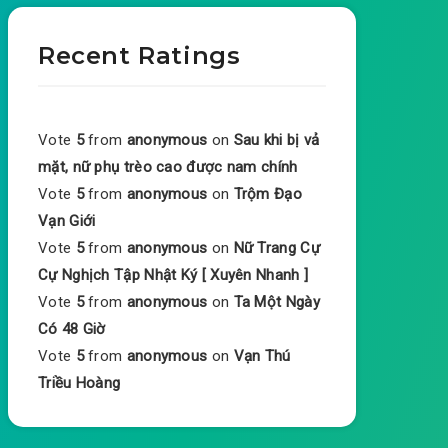
Recent Ratings
Vote
5
from
anonymous
on
Sau khi bị vả
mặt, nữ phụ trèo cao được nam chính
Vote
5
from
anonymous
on
Trộm Đạo
Vạn Giới
Vote
5
from
anonymous
on
Nữ Trang Cự
Cự Nghịch Tập Nhật Ký [ Xuyên Nhanh ]
Vote
5
from
anonymous
on
Ta Một Ngày
Có 48 Giờ
Vote
5
from
anonymous
on
Vạn Thú
Triều Hoàng