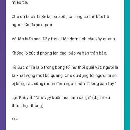
miêu thụ
Cho dù ta chỉ là Beta, bảo bối, ta cũng có thể bảo hộ
ngươi. Có được ngươi.
Vô tận biển sao. Đầy trời dị tộc đem tinh cầu vây quanh.
Khổng lồ xúc ti phóng lên cao, bảo vệ hắn trân bảo.
Hề Bạch: “Ta là ở trong bóng tối hư thối quái vật, ngươi là
ta khát vọng một bó quang. Cho dù đụng tới ngươi ta sẽ
bị bỏng rát, cũng muốn đem ngươi nắm ở lòng bàn tay.”
Lục Khuyết: “Như vậy buồn nôn làm cái gì!” (đại miêu
thức thẹn thùng)
***