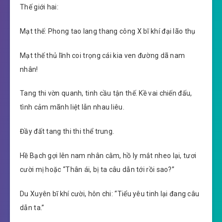
Thế giới hai:
Mạt thế: Phong tao lang thang công X bĩ khí đại lão thụ
Mạt thế thủ lĩnh coi trọng cái kia ven đường dã nam
nhân!
Tang thi vờn quanh, tinh cầu tận thế. Kề vai chiến đấu,
tình cảm mãnh liệt lẫn nhau liêu.
Đầy đất tang thi thi thể trung.
Hề Bạch gợi lên nam nhân cằm, hồ ly mắt nheo lại, tươi
cười mị hoặc “Thân ái, bị ta câu dẫn tới rồi sao?”
Du Xuyên bĩ khí cười, hôn chi: “Tiểu yêu tinh lại đang câu
dẫn ta.”