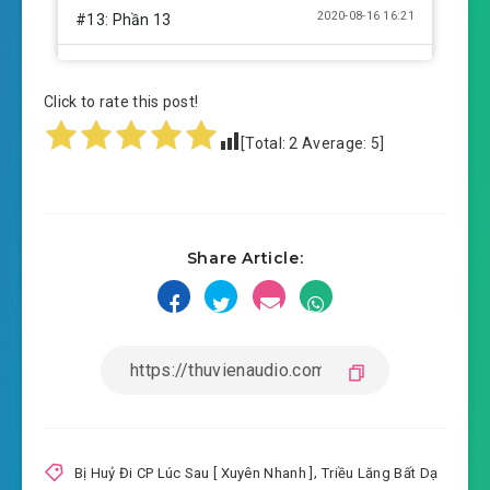
2020-08-16 16:21
#13: Phần 13
2020-08-16 16:21
#14: Phần 14
Click to rate this post!
2020-08-16 16:21
#15: Phần 15
[Total:
2
Average:
5
]
2020-08-16 16:22
#16: Phần 16
2020-08-16 16:22
#17: Phần 17
Share Article:
2020-08-16 16:22
#18: Phần 18
2020-08-16 16:23
#19: Phần 19
2020-08-16 16:23
#20: Phần 20
2020-08-16 16:23
#21: Phần 21
2020-08-16 16:24
#22: Phần 22
Bị Huỷ Đi CP Lúc Sau [ Xuyên Nhanh ]
,
Triều Lăng Bất Dạ