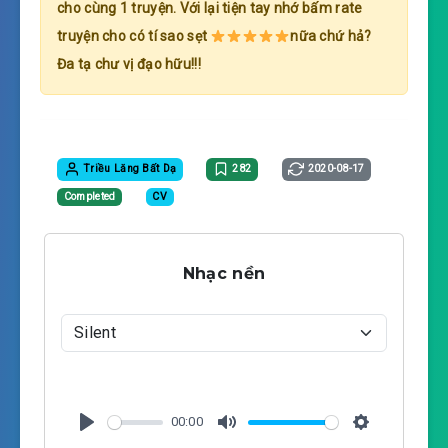
cho cùng 1 truyện. Với lại tiện tay nhớ bấm rate
truyện cho có tí sao sẹt
nữa chứ hả?
Đa tạ chư vị đạo hữu!!!
Triều Lăng Bất Dạ
282
2020-08-17
Completed
CV
Nhạc nền
00:00
P
M
S