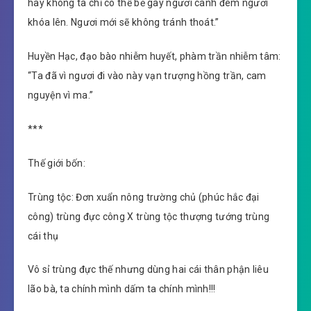
hay không ta chỉ có thể bẻ gãy ngươi cánh đem ngươi
khóa lên. Ngươi mới sẽ không tránh thoát.”
Huyền Hạc, đạo bào nhiễm huyết, phàm trần nhiễm tâm:
“Ta đã vì ngươi đi vào này vạn trượng hồng trần, cam
nguyện vì ma.”
***
Thế giới bốn:
Trùng tộc: Đơn xuẩn nông trường chủ (phúc hắc đại
công) trùng đực công X trùng tộc thượng tướng trùng
cái thụ
Vô sỉ trùng đực thế nhưng dùng hai cái thân phận liêu
lão bà, ta chính mình dấm ta chính mình!!!