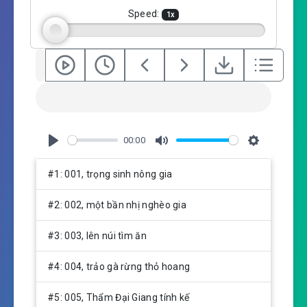
g
Speed:
1
x
s
00:00
P
M
S
l
u
e
#1: 001, trọng sinh nông gia
a
t
t
y
e
t
#2: 002, một bần nhị nghèo gia
i
n
#3: 003, lên núi tìm ăn
g
s
#4: 004, trảo gà rừng thỏ hoang
#5: 005, Thẩm Đại Giang tính kế