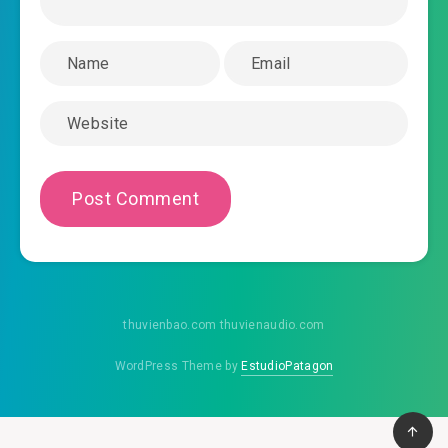
#46: 046, có tri giác
#47: 047, hai cái đồ tham ăn
#48: 048, một ngàn lượng
#49: 049, mua điền
#50: 050, Thẩm Dương Nhi bị khi dễ
#51: 051, treo lên đánh Thẩm tiểu võ
#52: 052, trí đấu
thuvienbao.com thuvienaudio.com
#53: 053, ngươi câm miệng cho ta
WordPress Theme by
EstudioPatagon
#54: 054, sự ra khác thường tất có yêu
#55: 055, ta thật là thiên tài