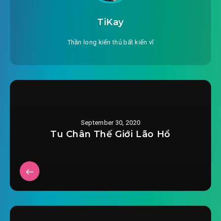
#26: 026, lại lần nữa lên núi
TiKay
#27: 027, điếu tình hổ
Thần long kiến thủ bất kiến vĩ
#28: 028, ngươi mạng nhỏ từ bỏ
#29: 029, ngươi bị liên luỵ
#30: 030, lão bồi tiền hóa
September 30, 2020
#31: 031, vướng ngã Ngưu thị
Tu Chân Thế Giới Lão Hổ
#32: 032, dược liệu ra tay
#33: 033, đau lòng răng đau
#34: 034, về nhà
#35: 035, xuyến môn