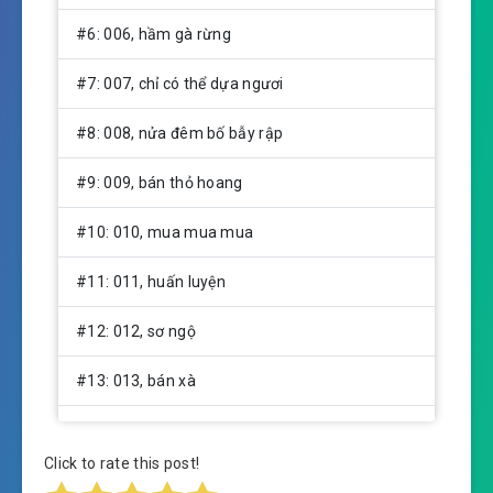
#6: 006, hầm gà rừng
#7: 007, chỉ có thể dựa ngươi
#8: 008, nửa đêm bố bẫy rập
#9: 009, bán thỏ hoang
#10: 010, mua mua mua
#11: 011, huấn luyện
#12: 012, sơ ngộ
#13: 013, bán xà
#14: 014, Bạch Tử Mặc
Click to rate this post!
#15: 015, trong nhà đã xảy ra chuyện