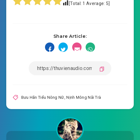
[Total:
1
Average:
5
]
#16: 016, lí chính tới
#17: 017, ngày lành sẽ đến
Share Article:
#18: 018, đúng là nguyệt hắc phong cao khi
#19: 019, Thẩm Nguyệt Nhi bão nổi
#20: 020, ngươi rất tuyệt
#21: 021, hồ nhân từ
#22: 022, mua mua mua
Bưu Hãn Tiểu Nông Nữ
,
Nịnh Mông Nãi Trà
#23: 023, xảo ngộ Bạch Tử Mặc
#24: 024, độc nhất vô nhị bí phương
#25: 025, chúng ta tin tưởng ngươi