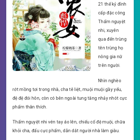
21 thế kỷ đỉnh
cấp đặc công
Thẩm nguyệt
nhi, xuyên
qua đến trùng
tên trùng họ
nông gia nữ
trên người.
Nhìn nghèo
rớt mồng tơi trong nhà, cha tê liệt, muội muội gầy yếu,
đệ đệ đói hôn, còn có bên ngoài tung tăng nhảy nhót cực
phẩm thân thích.
Thẩm nguyệt nhi vén tay áo lên, chiếu cố đệ muội, chữa
khỏi cha, đấu cực phẩm, dẫn dắt người nhà làm giàu.