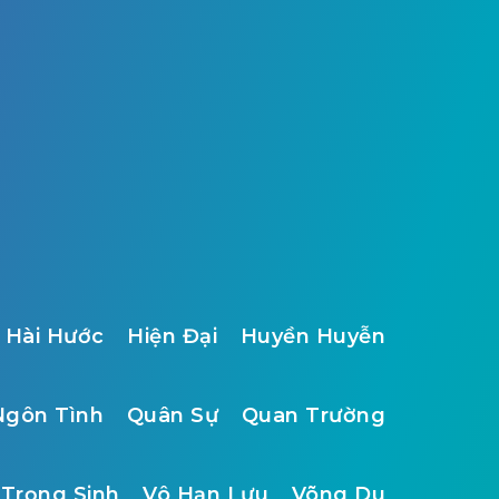
Hài Hước
Hiện Đại
Huyền Huyễn
Ngôn Tình
Quân Sự
Quan Trường
Trọng Sinh
Vô Hạn Lưu
Võng Du