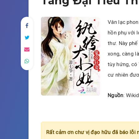
Táng Đại Tiểu T
Vân lạc phon
hồn phụ với l
thư. Này phế
xong, càng l
tùy hứng, có
cư nhiên đư
Nguồn
: Wiki
Rất cảm ơn chư vị đạo hữu đã báo lỗi 