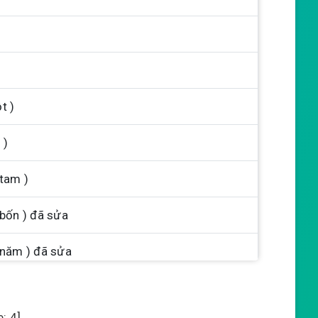
t )
 )
tam )
bốn ) đã sửa
 năm ) đã sửa
 tài, Vân Thanh Nhã ( một ) đã sửa
e:
4
]