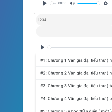
00:00
P
M
S
l
u
e
a
t
t
y
e
t
i
n
g
P
s
l
#1: Chương 1 Vân gia đại tiểu thư ( 
a
#2: Chương 2 Vân gia đại tiểu thư ( n
y
#3: Chương 3 Vân gia đại tiểu thư ( 
#4: Chương 4 Vân gia đại tiểu thư ( b
#5: Chương 5 y học thần điển ( một )