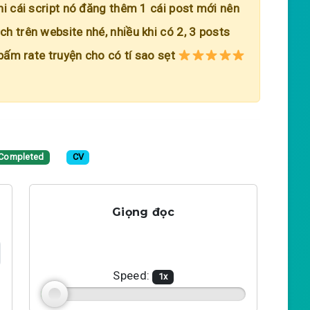
hi cái script nó đăng thêm 1 cái post mới nên
h trên website nhé, nhiều khi có 2, 3 posts
 bấm rate truyện cho có tí sao sẹt
Completed
CV
Giọng đọc
Speed:
1
x