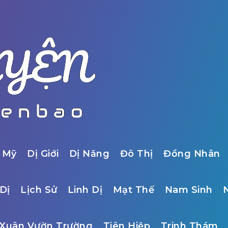
 Mỹ
Dị Giới
Dị Năng
Đô Thị
Đồng Nhân
Dị
Lịch Sử
Linh Dị
Mạt Thế
Nam Sinh
Xuân Vườn Trường
Tiên Hiệp
Trinh Thám