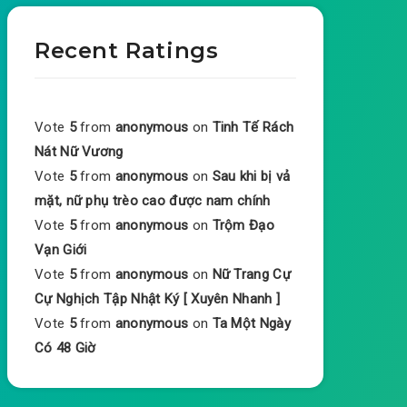
Recent Ratings
Vote
5
from
anonymous
on
Tinh Tế Rách
Nát Nữ Vương
Vote
5
from
anonymous
on
Sau khi bị vả
mặt, nữ phụ trèo cao được nam chính
Vote
5
from
anonymous
on
Trộm Đạo
Vạn Giới
Vote
5
from
anonymous
on
Nữ Trang Cự
Cự Nghịch Tập Nhật Ký [ Xuyên Nhanh ]
Vote
5
from
anonymous
on
Ta Một Ngày
Có 48 Giờ