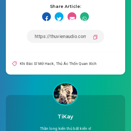
Share Article:
#16: : Sinh tử dây điện
#17: : Trăm người trăm tính
#18: : Thuốc tê miễn phí
#19: : Thần cấp đặc hiệu
#20: : Muốn cái gì muốn cái gì
Khi Bác Sĩ Mở Hack
,
Thủ Ác Thốn Quan Xích
#21: : Một lần chữa trị, trường kỳ bảo hành sữa
chữa
#22: : Tú thao tác!
#23: : Bổng bổng cộc!
TiKay
#24: : Tổn hại tính gân bắp thịt kinh điển khâu
lại ca bệnh
Thần long kiến thủ bất kiến vĩ