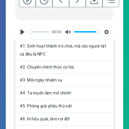
00:00
P
M
S
l
u
e
#1: Sinh hoạt thành trò chơi, mà các ngươi tất
a
t
t
cả đều là NPC
y
e
t
i
#2: Chuyển chính thức cơ hội
n
g
#3: Mỗi ngày nhiệm vụ
s
#4: Ta muốn làm mổ chính!
#5: Phòng giải phẫu thủ sát
#6: Hi hữu quái, làm rơi đồ!