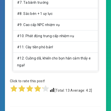
#7: Ta bành trướng
#8: Sắc bén + 1 uy lực
#9: Cao cấp NPC nhiệm vụ
#10: Phát động trung cấp nhiệm vụ
#11: Cày tiền phó bản!
#12: Cuồng dã, khiến cho bọn hắn cảm thấy e
ngại!
#13: Đặc thù ban thưởng
Click to rate this post!
#14: Tiền khó kiếm
[Total:
13
Average:
4.2
]
#15: Trần Thương, giọt nước trong biển cả
thương