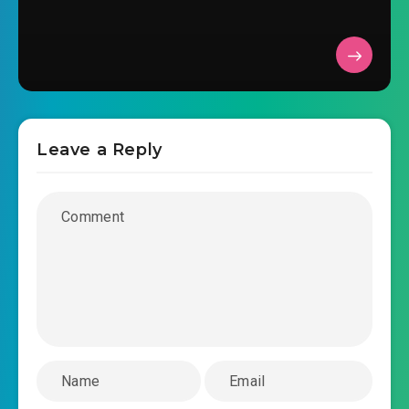
#35: : Kém một chút mà thôi
#36: : Điện đao dao
#37: : Ta thật là khó a!
Leave a Reply
#38: : Chúng ta tìm Trần bác sĩ
#39: : Liên hoàn nhiệm vụ
#40: : Vòng thứ hai
#41: : Trang bị màu lục tin tức
#42: : Cần phải có người trợ thủ sao?
#43: : Có chút ồn ào, đều đi ra ngoài.
#44: : Thu hoạch tương đối khá!