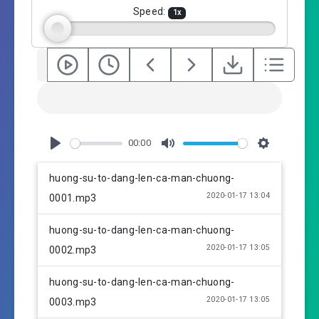
g
Speed:
1
x
s
00:00
P
M
S
l
u
e
huong-su-to-dang-len-ca-man-chuong-
a
t
t
2020-01-17 13:04
0001.mp3
y
e
t
i
huong-su-to-dang-len-ca-man-chuong-
n
2020-01-17 13:05
0002.mp3
g
s
huong-su-to-dang-len-ca-man-chuong-
2020-01-17 13:05
0003.mp3