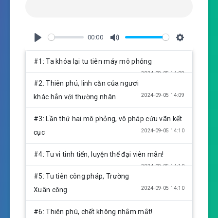
00:00
P
M
S
l
u
e
#1: Ta khóa lại tu tiên máy mô phỏng
a
t
t
2024-09-05 14:09
y
e
t
#2: Thiên phú, linh căn của ngươi
i
2024-09-05 14:09
khác hẳn với thường nhân
n
g
#3: Lần thứ hai mô phỏng, vô pháp cứu vãn kết
s
2024-09-05 14:10
cục
#4: Tu vi tinh tiến, luyện thể đại viên mãn!
2024-09-05 14:10
#5: Tu tiên công pháp, Trường
2024-09-05 14:10
Xuân công
#6: Thiên phú, chết không nhắm mắt!