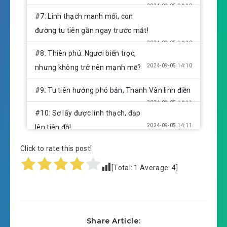
2024-09-05 14:10
#7: Linh thạch manh mối, con
đường tu tiên gần ngay trước mắt!
2024-09-05 14:10
#8: Thiên phú: Ngươi biến trọc,
2024-09-05 14:10
nhưng không trở nên mạnh mẽ?
#9: Tu tiên hướng phó bản, Thanh Vân linh điền
2024-09-05 14:11
#10: Sơ lấy được linh thạch, đạp
2024-09-05 14:11
lên tiên đồ!
Click to rate this post!
#11: Tiến vào Thanh Vân linh điền phó bản, lão
2024-09-05 14:11
giả thần bí!
[Total:
1
Average:
4
]
#12: Đem hảo huynh đệ làm máy rút tiền, tăng
2024-09-05 14:11
vọt năng lượng!
Share Article:
#13: Lần nữa mô phỏng, tích súc linh thạch!