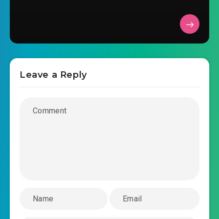
2024-09-05 14:13
há thiếu cảm tử hạng người?
#29: Thu hoạch luyện đan cảm ngộ, sơ luyện
2024-09-05 14:13
phú bà vui vẻ đan!
2024-09-05 14:13
#30: Bán ra phú bà vui vẻ đan
Leave a Reply
#31: Thiên phú Linh Cơ khẽ động, đan dược
2024-09-05 14:14
càng êm dịu rồi?
#32: Dần vào giai cảnh, Luyện Đan thuật nhập
2024-09-05 14:14
môn!
2024-09-05 14:14
#33: Tarot hội thành lập, phát tài!
#34: Một vòng mới mô phỏng, tiếp xúc Đại Hạ
2024-09-05 14:14
quân đội