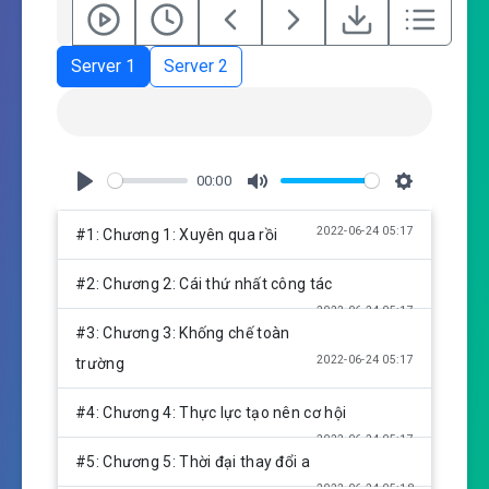
Server 1
Server 2
00:00
P
M
S
l
u
e
2022-06-24 05:17
#1: Chương 1: Xuyên qua rồi
a
t
t
y
e
t
#2: Chương 2: Cái thứ nhất công tác
i
2022-06-24 05:17
n
#3: Chương 3: Khống chế toàn
g
2022-06-24 05:17
trường
s
#4: Chương 4: Thực lực tạo nên cơ hội
2022-06-24 05:17
#5: Chương 5: Thời đại thay đổi a
2022-06-24 05:18