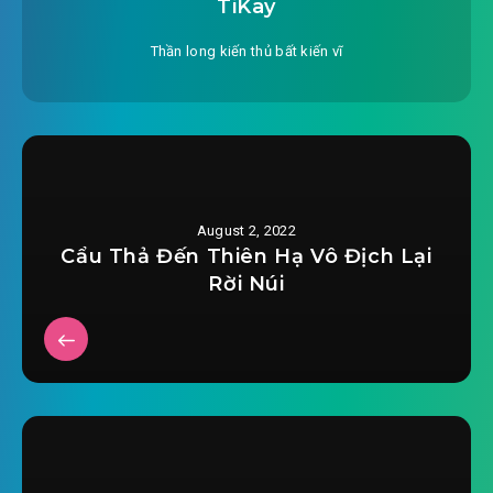
TiKay
#22: Chương 22: Chủ động đến cơ hội
2022-06-24 05:18
Thần long kiến thủ bất kiến vĩ
#23: Chương 23: Tiệc đứng cùng
2022-06-24 05:18
ảo thuật
#24: Chương 24: Đập video ngắn phúc lợi
2022-06-24 05:18
#25: Chương 25: Làm con mồi
2022-06-24 05:19
giác ngộ
August 2, 2022
Cẩu Thả Đến Thiên Hạ Vô Địch Lại
#26: Chương 26: Giá trị bản thân tăng lên gấp
Rời Núi
2022-06-24 05:19
bội
#27: Chương 27: Cũng làm cho ngươi hiểu xong
2022-06-24 05:19
xuôi
#28: Chương 28: Lật đổ vật lý thường thức biểu
2022-06-24 05:19
diễn