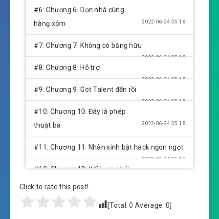
#6: Chương 6: Dọn nhà cùng
2022-06-24 05:18
hàng xóm
#7: Chương 7: Không có bằng hữu
2022-06-24 05:18
#8: Chương 8: Hỗ trợ
2022-06-24 05:18
#9: Chương 9: Got Talent đến rồi
2022-06-24 05:18
#10: Chương 10: Đây là phép
2022-06-24 05:18
thuật ba
#11: Chương 11: Nhân sinh bật hack ngon ngọt
2022-06-24 05:18
#12: Chương 12: Đổi lượng hải
2022-06-24 05:18
vương toà giá
Click to rate this post!
2022-06-24 05:18
#13: Chương 13: Hai cái em gái
[Total:
0
Average:
0
]