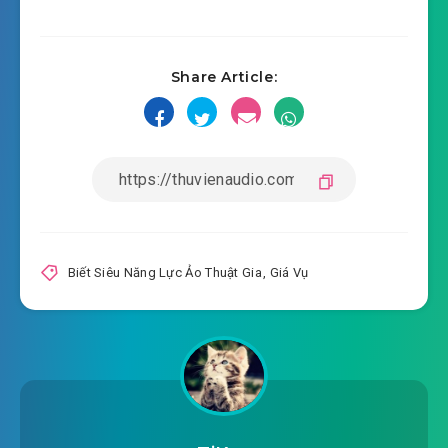
#14: Chương 14: Mang muội đi cạnh biển
2022-06-24 05:18
#15: Chương 15: Nam nhân trong
Share Article:
2022-06-24 05:18
xương đều là cặn bã
#16: Chương 16: Này chết tiệt cảm giác nguy
2022-06-24 05:18
hiểm
#17: Chương 17: Got Talent thủ tập chiếu phim
2022-06-24 05:18
#18: Chương 18: Trong một đêm
Biết Siêu Năng Lực Ảo Thuật Gia
,
Giá Vụ
2022-06-24 05:18
phát hỏa
2022-06-24 05:18
#19: Chương 19: Một đợt phất lên
2022-06-24 05:18
#20: Chương 20: Rút thẻ rút thẻ!
2022-06-24 05:18
#21: Chương 21: Cẩu Mike