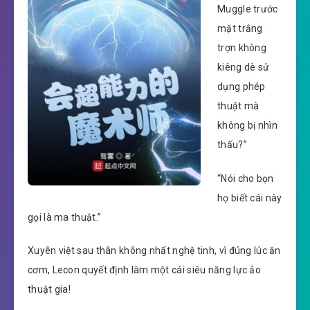
Muggle trước
mặt trắng
trợn không
kiêng dè sử
dụng phép
thuật mà
không bị nhìn
thấu?”
“Nói cho bọn
họ biết cái này
gọi là ma thuật.”
Xuyên việt sau thân không nhất nghệ tinh, vì đúng lúc ăn
cơm, Lecon quyết định làm một cái siêu năng lực ảo
thuật gia!