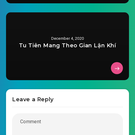
#35: Chương 35 nhớ chuyện cũ
#36: Chương 36 bộ đại ngỗng
December 4, 2020
#37: Chương 37 tặng cho ngươi
Tu Tiên Mang Theo Gian Lận Khí
#38: Chương 38 trên đường đi gặp cướp đường
#39: Chương 39 Tưởng Tứ
#40: Chương 40 sửa tên
#41: Chương 41 có thể ăn nhiều ít
Leave a Reply
#42: Chương 42 Triệu bà tử đánh tới cửa
#43: Chương 43 bồn gỗ đương thuyền
#44: Chương 44 dọa lui Mã gia mọi người