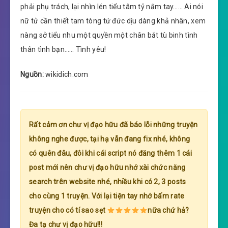
phải phụ trách, lại nhìn lén tiểu tâm tỷ nắm tay…… Ai nói
nữ tử cần thiết tam tòng tứ đức dịu dàng khả nhân, xem
nàng sở tiểu nhu một quyền một chân bắt tù binh tình
thân tình bạn…… Tình yêu!
Nguồn:
wikidich.com
Rất cảm ơn chư vị đạo hữu đã báo lỗi những truyện
không nghe được, tại hạ vẫn đang fix nhé, không
có quên đâu, đôi khi cái script nó đăng thêm 1 cái
post mới nên chư vị đạo hữu nhớ xài chức năng
search trên website nhé, nhiều khi có 2, 3 posts
cho cùng 1 truyện. Với lại tiện tay nhớ bấm rate
truyện cho có tí sao sẹt
nữa chứ hả?
Đa tạ chư vị đạo hữu!!!