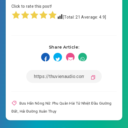
Click to rate this post!
#15: Chương 15 tri kỷ tiểu cữu cữu
[Total:
21
Average:
4.9
]
#16: Chương 16 đoạt gà
#17: Chương 17 Triệu bà tử nhận túng
Share Article:
#18: Chương 18 trước mặt mọi người giằng co
#19: Chương 19 Liễu thị đoạn phát
#20: Chương 20 hai giường chăn tử
#21: Chương 21 cẩu não là cái thứ tốt
#22: Chương 22 đồng cây trâm
Bưu Hãn Nông Nữ: Phu Quân Hài Tử Nhiệt Đầu Giường
Đất
,
Hải Đường Xuân Thụy
#23: Chương 23 dưới ánh trăng bắt cá
#24: Chương 24 Mã lão đại chịu kích thích