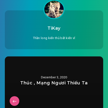
#25: Chương 25 tự chế bắt cá côn
#26: Chương 26 tiểu thí bắt cá côn
TiKay
#27: Chương 27 tiểu cữu cữu
Thần long kiến thủ bất kiến vĩ
#28: Chương 28 được mùa
#29: Chương 29 đêm phóng lâm đại phu
#30: Chương 30 tiểu chợ
#31: Chương 31 bán cá
December 3, 2020
Thúc , Mạng Ngươi Thiếu Ta
#32: Chương 32 phó không dậy nổi dược phí
#33: Chương 33 thái độ ác liệt đậu hủ phiến
#34: Chương 34 cự không tương nhận