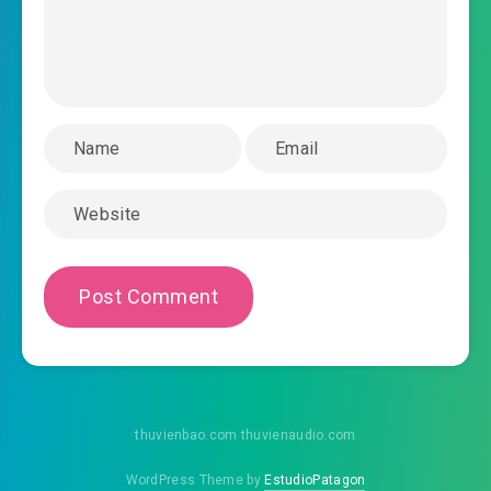
#45: Chương 45 quả táo là cái thứ tốt
#46: Chương 46 đưa cá
#47: Chương 47 đệ đệ nhập học đường
#48: Chương 48 sở mãn thương bị đánh
#49: Chương 49 ta sẽ làm đậu hủ
#50: Chương 50 thảo công đạo
#51: Chương 51 Mã lão đại rời đi
#52: Chương 52 đậu phụ trúc cùng du đậu da
thuvienbao.com thuvienaudio.com
#53: Chương 53 tân bắt cá điểm
WordPress Theme by
EstudioPatagon