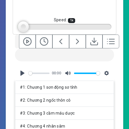
i
n
g
Speed:
1
x
s
00:00
P
M
S
l
u
e
#1: Chương 1 sơn động sơ tỉnh
a
t
t
y
e
t
#2: Chương 2 ngốc thôn cô
i
n
#3: Chương 3 cầm máu dược
g
s
#4: Chương 4 nhân sâm