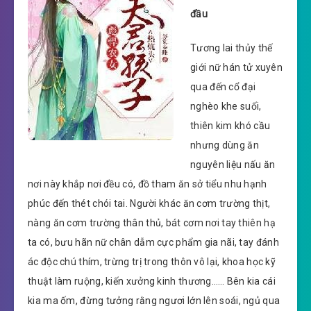
đầu
Tương lai thủy thế
giới nữ hán tử xuyên
qua đến cổ đại
nghèo khe suối,
thiên kim khó cầu
nhưng dùng ăn
nguyên liệu nấu ăn
nơi này khắp nơi đều có, đồ tham ăn sở tiểu nhu hạnh
phúc đến thét chói tai. Người khác ăn cơm trường thịt,
nàng ăn cơm trường thân thủ, bát cơm nơi tay thiên hạ
ta có, bưu hãn nữ chân dẫm cực phẩm gia nãi, tay đánh
ác độc chú thím, trừng trị trong thôn vô lại, khoa học kỹ
thuật làm ruộng, kiến xưởng kinh thương…… Bên kia cái
kia ma ốm, đừng tưởng rằng ngươi lớn lên soái, ngủ qua