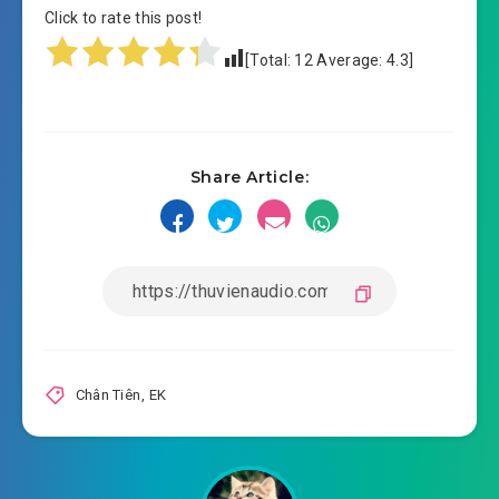
Click to rate this post!
[Total:
12
Average:
4.3
]
Share Article:
Chân Tiên
,
EK