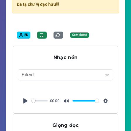
Đa tạ chư vị đạo hữu!!!
EK
Completed
Nhạc nền
00:00
P
M
S
l
u
e
a
t
t
Giọng đọc
y
e
t