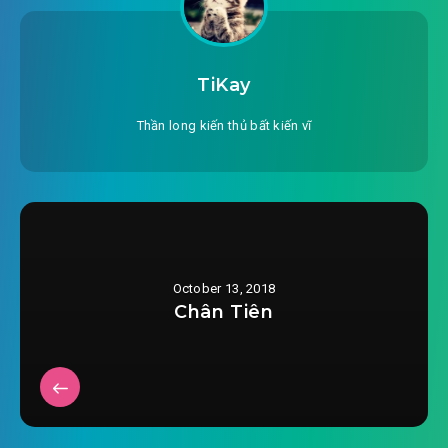
#23: Tín nhiệm
#24: Tổ ong
TiKay
#25: Giết về hang động
Thần long kiến thủ bất kiến vĩ
#26: Câu cá đấu pháp
#27: Nuôi ong lão nhân
#28: Nhận biết thuộc tính
October 13, 2018
#29: ngươi lại đưa tới cửa
Chân Tiên
#30: Giết mỹ nữ, giết, giết, giết!
#31: Trả lời chắc chắn
#32: Chiến lược tài nguyên