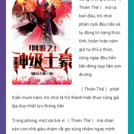
Thiên Thế 》 mở ra
ban đầu, trò chơi
phần cuối đầu não sẽ
tự động trí năng thức
tỉnh, hoàn toàn nắm
giữ tự chủ ý thức,
cũng ngay đầu tiên
liền đóng nạp tiền con
đường.
《 Thiên Thế 》 phát
triển mười năm, trò chơi tệ trở thành hiện thực cùng giả
lập duy nhất lưu thông tiền.
Trong phòng, một cái bởi vì 《 Thiên Thế 》 mà chán
nản con nhà giàu chậm rãi giơ súng nhắm ngay mình