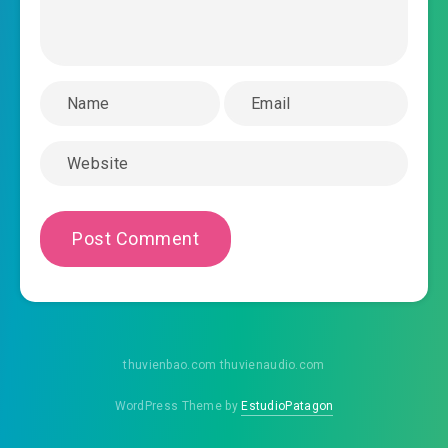
#43: Thần thánh xuất thế
#44: Sáng tạo công hội!
#45: Công hội kỹ năng thụ
#46: 'Tiên' lực ép vạn thế!
#47: Thần hào bạch kim vũ khí
#48: Chiếm trước tiên cơ
#49: Yêu mị đầu bếp nữ
#50: Coi như ngươi ở hải ngoại, chủ và thợ cũng
thuvienbao.com thuvienaudio.com
cho ngươi tiêu diệt!
WordPress Theme by
EstudioPatagon
#51: Gián điệp cùng tình báo chiến