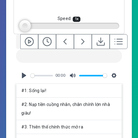
i
n
g
Speed:
1
x
s
00:00
P
M
S
l
u
e
#1: Sống lại!
a
t
t
y
e
t
#2: Nạp tiền cuồng nhân, chân chính lớn nhà
i
giàu!
n
g
#3: Thiên thế chính thức mở ra
s