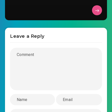
#38: Mạt Thế ngày thứ ba
#39: Không biết nguy hiểm đồ vật
#40: Hiểu rõ
Leave a Reply
#41: Thiên Đạo Hóa Sinh Sinh Mệnh
#42: Hứa Siêu khiếp sợ
#43: Chuẩn bị săn giết Thiên Đạo Hóa Sinh Sinh
Mệnh
#44: Mạo hiểm chiến đấu
#45: Mạo hiểm đánh giết
#46: Thu hoạch lớn