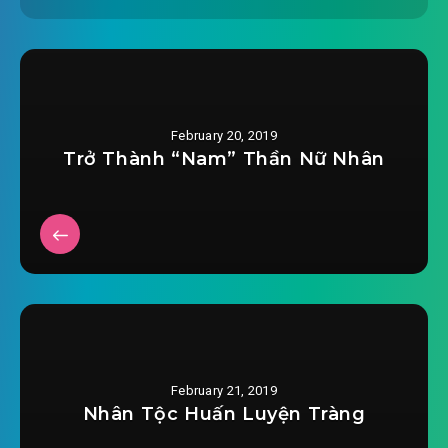
#28: Thanh lý tầng trệt
#29: Rèn luyện thực lực
#30: Thực lực tăng cường
February 20, 2019
Trở Thành “Nam” Thần Nữ Nhân
#31: Thanh lý tang thi (trên)
#32: Thanh lý tang thi (dưới)
#33: Tụ tập người may mắn còn sống sót
#34: Lắng lại rối loạn
#35: Xung đột
February 21, 2019
#36: Tìm đường chết Quang Đầu
Nhân Tộc Huấn Luyện Tràng
#37: Uy