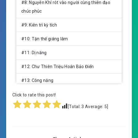
#8: Nguyên Khí rót vào người cùng thiên đạo
chúc phúc
#9: Kiên trì kỳ tích
#10: Tận thế giáng lâm
#11: Dị năng
#12: Chư Thiên Triệu Hoán Bảo Điển
#13: Công năng
#14: Hoàn mỹ cấp Cơ Nhân Dược Tề
Click to rate this post!
[Total:
3
Average:
5
]
#15: Đoạt được
#16: Tang thi
#17: Sơ chiến tang thi