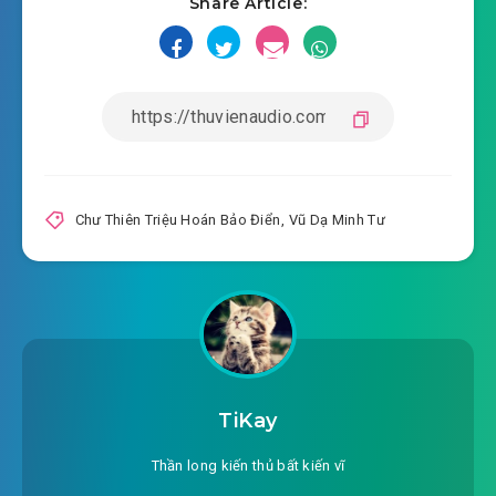
Share Article:
#18: Nguyên hạch
#19: Đại chiến sủng vật cẩu
#20: Thượng phẩm nguyên hạch
#21: Lầu sáu các gia đình
Chư Thiên Triệu Hoán Bảo Điển
,
Vũ Dạ Minh Tư
#22: Khác loại chữa thương
#23: Tiếp tục thanh lý
#24: Đại chiến tang thi
#25: Xảo diệt tang thi
TiKay
#26: Tang thi Chung Kết Giả
Thần long kiến thủ bất kiến vĩ
#27: Nguyên châu