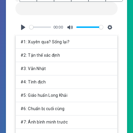
00:00
P
M
S
l
u
e
#1: Xuyên qua? Sống lại?
a
t
t
y
e
t
#2: Tận thế xác định
i
n
#3: Vẫn Nhật
g
s
#4: Tình địch
#5: Giáo huấn Long Khải
#6: Chuẩn bị cuối cùng
#7: Ánh bình minh trước