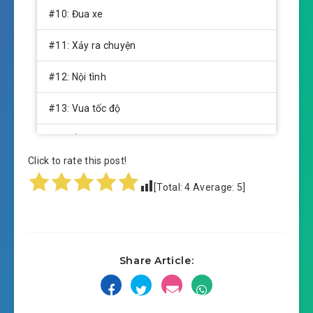
#10: Đua xe
#11: Xảy ra chuyện
#12: Nội tình
#13: Vua tốc độ
#14: Ánh mắt
Click to rate this post!
#15: Sòng bạc
[Total:
4
Average:
5
]
#16: Người quen
#17: Kim cương
Share Article:
#18: Trở lại New York
#19: Thuyền lật trong rãnh nước