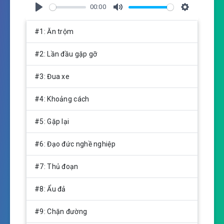
00:00
P
M
S
l
u
e
#1: Ăn trộm
a
t
t
y
e
t
#2: Lần đầu gặp gỡ
i
n
#3: Đua xe
g
s
#4: Khoảng cách
#5: Gặp lại
#6: Đạo đức nghề nghiệp
#7: Thủ đoạn
#8: Ẩu đả
#9: Chặn đường