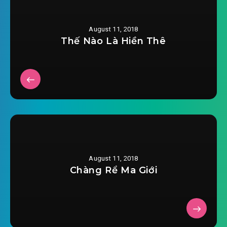
#30: Con cào cào trên đầu sợi dây
August 11, 2018
#31: Phá hoại
Thế Nào Là Hiền Thê
#32: Thượng đế đi nghỉ
#33: Bôi thuốc kiểu Tề Mặc
#34: Thả gió (*)
#35: Giãy giụa
#36: Cướp lấy
August 11, 2018
Chàng Rể Ma Giới
#37: Ấm áp
#38: Tiệc người
#39: Tật lạ