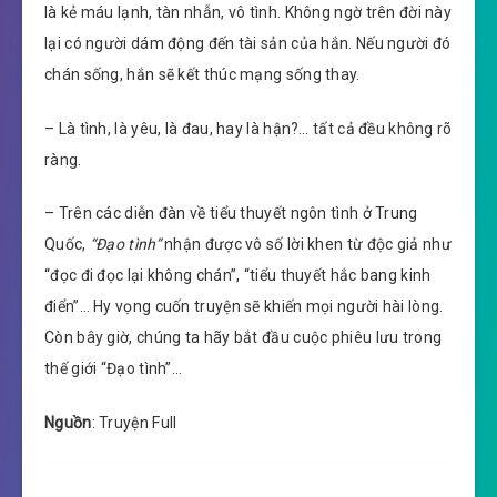
là kẻ máu lạnh, tàn nhẫn, vô tình. Không ngờ trên đời này
lại có người dám động đến tài sản của hắn. Nếu người đó
chán sống, hắn sẽ kết thúc mạng sống thay.
– Là tình, là yêu, là đau, hay là hận?… tất cả đều không rõ
ràng.
– Trên các diễn đàn về tiểu thuyết ngôn tình ở Trung
Quốc,
“Đạo tình”
nhận được vô số lời khen từ độc giả như
“đọc đi đọc lại không chán”, “tiểu thuyết hắc bang kinh
điển”… Hy vọng cuốn truyện sẽ khiến mọi người hài lòng.
Còn bây giờ, chúng ta hãy bắt đầu cuộc phiêu lưu trong
thế giới “Đạo tình”…
Nguồn
: Truyện Full