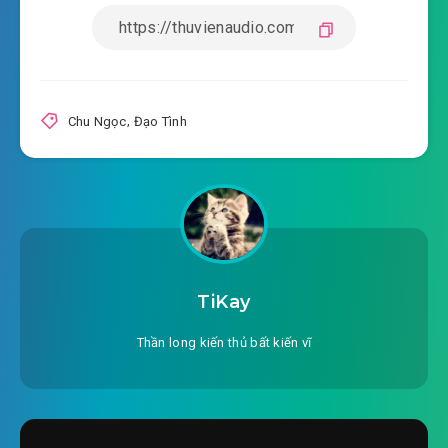
#20: Bá chủ hắc đạo
#21: Hạ nhân (Đầy tớ)
#22: Lần đầu tới Đông Nam Á
Chu Ngọc
,
Đạo Tình
#23: Thuốc nổ
#24: Gay cấn
#25: Ấm giường
#26: Khung giường
TiKay
#27: Đắp chăn bông
Thần long kiến thủ bất kiến vĩ
#28: Gối ôm
#29: Nghề phát tài