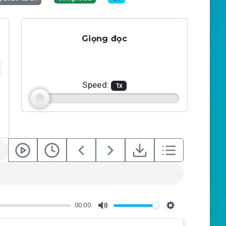
Giọng đọc
Speed:
1
x
00:00
M
S