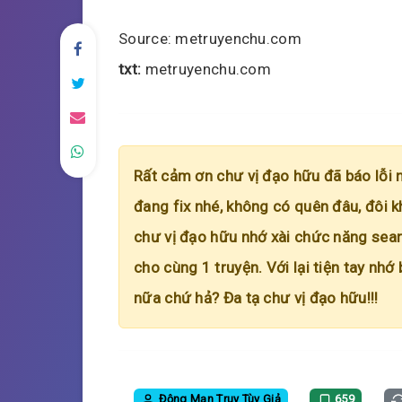
Source: metruyenchu.com
txt:
metruyenchu.com
Rất cảm ơn chư vị đạo hữu đã báo lỗi 
đang fix nhé, không có quên đâu, đôi k
chư vị đạo hữu nhớ xài chức năng searc
cho cùng 1 truyện. Với lại tiện tay nhớ
nữa chứ hả? Đa tạ chư vị đạo hữu!!!
Động Mạn Truy Tùy Giả
659