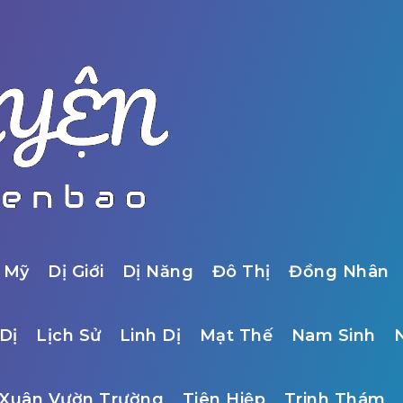
 Mỹ
Dị Giới
Dị Năng
Đô Thị
Đồng Nhân
Dị
Lịch Sử
Linh Dị
Mạt Thế
Nam Sinh
Xuân Vườn Trường
Tiên Hiệp
Trinh Thám