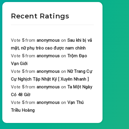
Recent Ratings
Vote
5
from
anonymous
on
Sau khi bị vả
mặt, nữ phụ trèo cao được nam chính
Vote
5
from
anonymous
on
Trộm Đạo
Vạn Giới
Vote
5
from
anonymous
on
Nữ Trang Cự
Cự Nghịch Tập Nhật Ký [ Xuyên Nhanh ]
Vote
5
from
anonymous
on
Ta Một Ngày
Có 48 Giờ
Vote
5
from
anonymous
on
Vạn Thú
Triều Hoàng