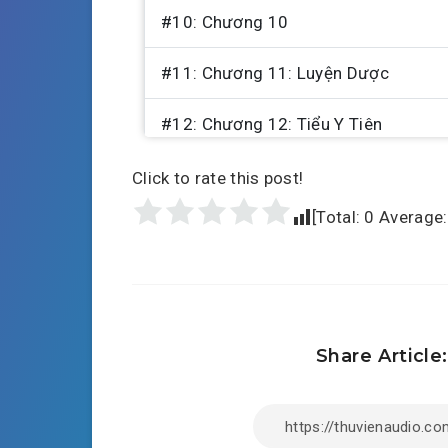
#10: Chương 10
#11: Chương 11: Luyện Dược
#12: Chương 12: Tiểu Y Tiên
#13: Chương 13: Thu đồ đệ
Click to rate this post!
[Total:
0
Average
#14: Chương 14: Tìm Bảo
#15: Chương 15: Yêu Hỏa Tàn Đồ
#16: Chương 16:
Share Article
#17: Chương 17: Cổ Hà đến
#18: Chương 18: Giáo dục Tiểu Y Tiê