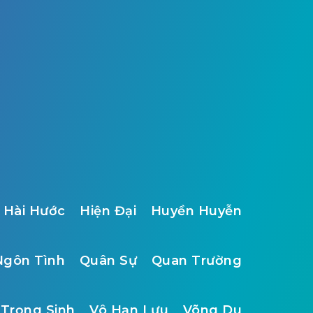
Hài Hước
Hiện Đại
Huyền Huyễn
Ngôn Tình
Quân Sự
Quan Trường
Trọng Sinh
Vô Hạn Lưu
Võng Du