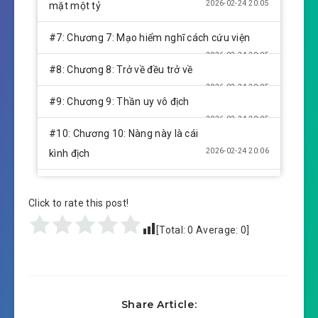
2026-02-24 20:05
mặt một tỷ
#7: Chương 7: Mạo hiểm nghĩ cách cứu viện
2026-02-24 20:05
#8: Chương 8: Trở về đều trở về
2026-02-24 20:05
#9: Chương 9: Thần uy vô địch
2026-02-24 20:05
#10: Chương 10: Nàng này là cái
2026-02-24 20:06
kình địch
#11: Chương 11: Không phải sức người tất cả
Click to rate this post!
2026-02-24 20:05
hai bên
[Total:
0
Average:
0
]
#12: Chương 12: Muốn cùng mọi người một
2026-02-24 20:06
dạng tịch mịch như tuyết
#13: Chương 13: Đây chính là một chiếc xe tốt
Share Article:
2026-02-24 20:06
a