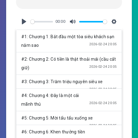
00:00
P
M
S
l
u
e
#1: Chương 1: Bắt đầu một tòa siêu khách sạn
a
t
t
2026-02-24 20:05
năm sao
y
e
t
i
#2: Chương 2: Có tiền là thật thoải mái (cầu cất
n
2026-02-24 20:05
giữ)
g
s
#3: Chương 3: Trăm triệu nguyên siêu xe
2026-02-24 20:05
#4: Chương 4: Đây là một cái
2026-02-24 20:05
mãnh thú
#5: Chương 5: Mời tẩu tẩu xuống xe
2026-02-24 20:05
#6: Chương 6: Khen thưởng tiền