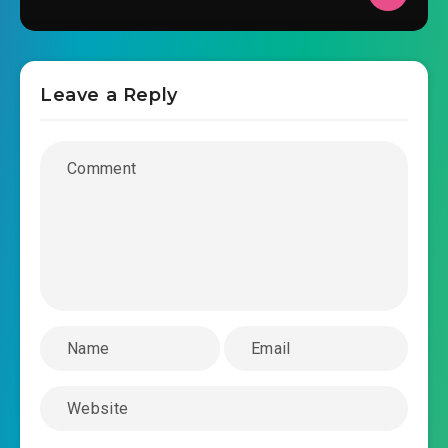
2026-02-25 12:49
#34: Chương 34: Yêu Hỏa tàn đồ
#35: Chương 35: Giải quyết phiền phức
Leave a Reply
2026-02-25 12:49
#36: Chương 36: Khinh người quá
2026-02-25 12:49
đáng
2026-02-25 12:50
#37: Chương 37: Tử Nghiên
#38: Chương 38: Vẫn Lạc Tâm Viêm
2026-02-25 12:49
#39: Chương 39: Thiên Hỏa Tôn
2026-02-25 12:49
Giả
2026-02-25 12:49
#40: Chương 40: Cổ Đế Động Phủ
#41: Chương 41: Long Hoàng Chúc Khôn
2026-02-25 12:49