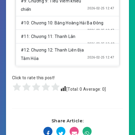
#9: Chương 9: Tiêu Viêm khiêu
2026-02-25 12:47
chiến
#10: Chương 10: Băng Hoàng Hải Ba Đông
2026-02-25 12:47
#11: Chương 11: Thanh Lân
2026-02-25 12:48
#12: Chương 12: Thanh Liên Địa
2026-02-25 12:47
Tâm Hỏa
#13: Chương 13: Thôn Phệ Dị Hỏa! Lên cấp Đấu
Click to rate this post!
2026-02-25 12:47
Hoàng!
[Total:
0
Average:
0
]
2026-02-25 12:47
#14: Chương 14: Xà Nhân Tộc
#15: Chương 15: Tiến hóa! Thất Thải Thôn
2026-02-25 12:47
Thiên Mãng!
Share Article:
#16: Chương 16: Trở về Ô Thản Thành