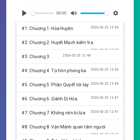
00:00
P
M
S
l
u
e
2026-02-25 12:46
#1: Chương 1: Hỏa Huyền
a
t
t
y
e
t
#2: Chương 2: Huyết Mạch kiểm tra
i
2026-02-25 12:47
n
2026-02-25 12:46
#3: Chương 3:
g
s
2026-02-25 12:46
#4: Chương 4: Từ hôn phong ba
2026-02-25 12:46
#5: Chương 5: Phần Quyết tới tay
2026-02-25 12:47
#6: Chương 6: Giành Dị Hỏa
2026-02-25 12:47
#7: Chương 7: Không nên bị lừa
#8: Chương 8: Vận Mệnh quan tâm người
2026-02-25 12:47